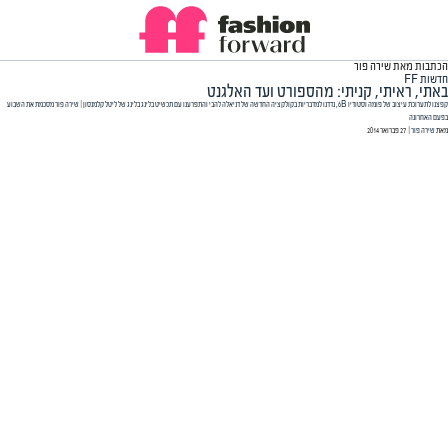
הכתבות מאת שירה פור
חדשות FF
באתי, ראיתי, קניתי: מהספורט ועד האלגנט
קפצנו לתערוכת עיצוב של פומה וסטודיו 6B, נדדנו למדבריות בקולקציה החדשה של דניאלה להבי והתפרענו עם תכשיט בלינג בלינג של ליטל קלמנסון | שירה פור מסכמת את השבוע
בפעם האחרונה
מאת
שירה פור
| ‏ 27 פברואר 2014