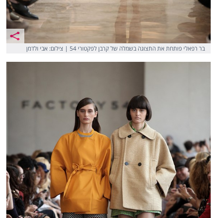
בר רפאלי פותחת את התצוגה בשמלה של קרבן לפקטורי 54 | צילום: אבי ולדמן