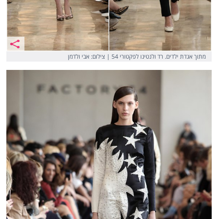
מתוך אגדת ילדים. רד ולנטינו לפקטורי 54 | צילום: אבי ולדמן