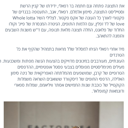
את התצוגה פתחה וגם חתמה בר רפאלי, ידידתו של קניין הרשת
וסטייליסט התצוגה, סיימון אלמלם. רפאלי, אגב, התעטפה בבגדים של
פקטורי לאורך כל העונה של אקס פקטור. לצלילי השיר Whole lotta
love של לד זפלין, עם הלמות התופים, הגיטרה המנסרת של פייג' וקולו
החלוד של פלאנט, החלה תצוגה מלאת תנופה, עם ד"ש משנות השבעים
והזמנה להתאהב.
מיד אחרי רפאלי הגיחו למסלול שלל מראות בתמהיל שהקיף את כל
הטרנדים
העונתיים, מעורבבים במינונים מדוייקים בהצעות הגשה מפתות ומשכנעות. ה
מעילים מינימליסטיים מפוסלים בצבעי פסטל אופטימיים, ההדפסים
הטרופיים של קרבן, שמושפעים מהמלתחה האפריקאית של נינה סימון
האלילה, הדפסי החופים של דיסקוורד ששואבים השראה משמלות
הקוקטייל של כוכבת שנות החמישים אסתר וויליאמס, שמלות ספארי
ודוגמאות קמופלאז'.