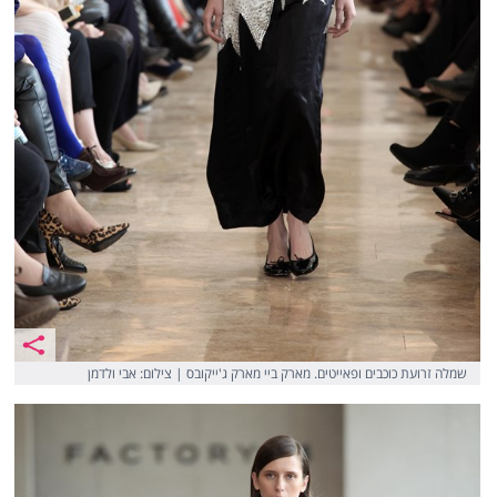
שמלה זרועת כוכבים ופאייטים. מארק ביי מארק ג'ייקובס | צילום: אבי ולדמן