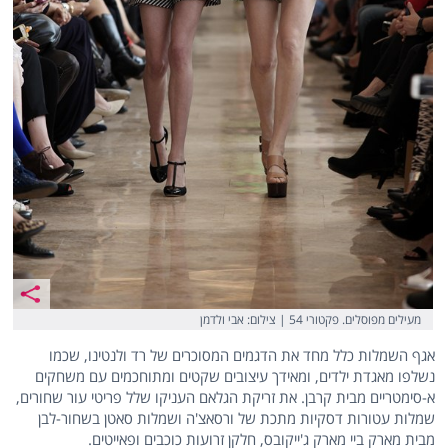
מעילים מפוסלים. פקטורי 54 | צילום: אבי ולדמן
אגף השמלות כלל מחד את הדגמים המסוכרים של רד ולנטינו, שכמו
נשלפו מאגדת ילדים, ומאידך עיצובים שקטים ומתוחכמים עם משחקים
א-סימטריים מבית קרבן. את זריקת הגלאם העניקו שלל פריטי עור שחורים,
שמלות עטורות דסקיות מתכת של ורסאצ'ה ושמלות סאטן בשחור-לבן
מבית מארק ביי מארק ג'ייקובס, חלקן זרועות כוכבים ופאייטים.