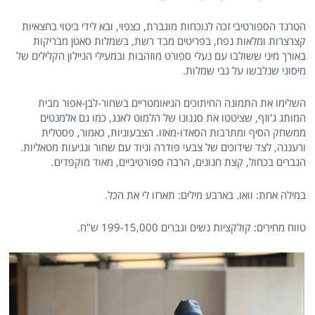
הטרנד הספורטיבי זכה לנוכחות מוגברת, כצפוי, ובא לידי ביטוי בחצאיות
קצרצרות ומלאות נפח, בפריטים מבד רשת, בשמלות סאטן מבריקות
באורך מיני ששולבו עם נעלי ספורט מוזהבות ובמעילי הניילון הקלילים של
מיסוני שנלבשו על גבי שמלות.
השלימו את התמונה החיתוכים הגיאומטריים בשחור-לבן-אפור מבית
המותג ג'וזף, שציטטו את סגנונו של הלמוט לאנג, כמו גם אלמנטים
ממשחק הסיף ומתרבות הסאדו-מאזו. הצבעוניות, כאמור, פסטלית
ורעננה, לצד שידוכים של צבעי פודרה וניוד עם שחור ונגיעות מטאליות.
הגברים בכחול, קצת חנונים, הרבה ספורטיביים, מאוד מוקפדים.
במילה אחת: וואו. בארבע מילים: תארזו לי את הכל.
טווח מחירים: קולקציות נשים וגברים 199-15,000 ש"ח.