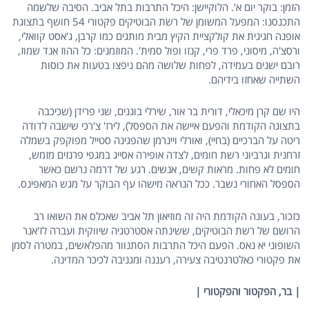
הזמן: בוקר יום א'. הלוקיישן: היכל התרבות בתל אביב. הסיבה שלשמה
התכנסנו: המפעל המשומן של רשת הבוטיקים פקטורי 54 חושף בתצוגת
אופנה חגיגית את קולקציית הקיץ מבית מותגים כמו קרבן, ג'אסט קוואלי,
ורסצ'ה, מיסוני, פרד פרי, קנזו ופול סמית'. המוזמנים: כל ההוז אנד שמוז,
רובם ישנים בעמידה, לפחות שלושה מהם ניפצו בטעות את כוסות
השתייה שאחזו בידיהם.
היו שם קרן מיכאלי, דורית בר אור, שירלי בוגנים, שני פרידן (שכיכבה
בתצוגה הקודמת והפעם איישה את הספסל), לירז' צ'רכי שישבה לדודה
ריטה על הברכיים (בחיי), ואורלי ויינרמן שהפגינה סטייל מפוקפק בשמלה
זרחנית וגרביוני רשת חומים, לצדה אופירה אסייג במגפי פרנזים מזמש,
חומים לא פחות. מראות קשים, אנשים. רגע של דרמה נרשם כאשר
הספסל האחורי נשבר. ככל הנראה מישהו עף הבוקר על מגש המאפינס.
כזכור, בעונה הקודמת היה זה מוזיאון תל אביב שאכלס את השואו רב
הרושם של רשת הבוטיקים, ששינתה אסטרטגיה שיווקית ועברה לז'אנר
השופוני יא נאס. הפעם היכל התרבות הסתנוור מהפלאשים, במטרה לסמן
את פקטורי כאלטרנטיבה צעירה, רעננה ומגניבה לכיכר המדינה.
| בר, הפקטור והפקטורי |