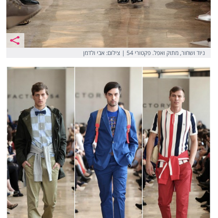
ניוד ושחור, מתוק ואפל. פקטורי 54 | צילום: אבי ולדמן