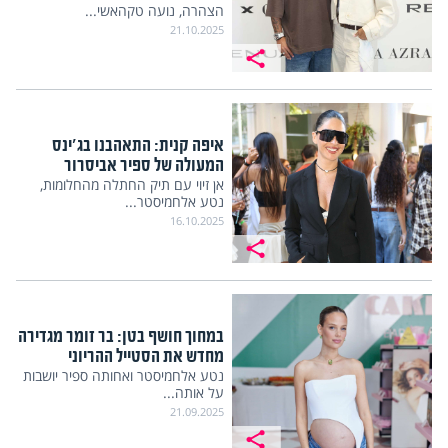
הצהרה, נועה טקהאשי...
21.10.2025
איפה קנית: התאהבנו בג'ינס
המעולה של ספיר אביסרור
אן זיוי עם תיק החתלה מהחלומות,
נטע אלחמיסטר...
16.10.2025
במחוך חושף בטן: בר זומר מגדירה
מחדש את הסטייל ההריוני
נטע אלחמיסטר ואחותה ספיר יושבות
על אותה...
21.09.2025