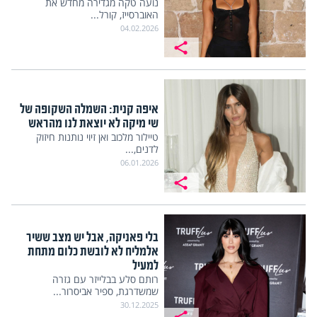
נועה טקה מגדירה מחדש את
האוברסייז, קורל...
04.02.2026
איפה קנית: השמלה השקופה של
שי מיקה לא יוצאת לנו מהראש
טיילור מלכוב ואן זיוי נותנות חיזוק
לדנים,...
06.01.2026
בלי פאניקה, אבל יש מצב ששיר
אלמליח לא לובשת כלום מתחת
למעיל
רותם סלע בבלייזר עם גזרה
שמשדרגת, ספיר אביסרור...
30.12.2025