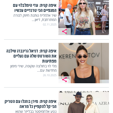
איפה קנית: עדי הימלבלוי עם
המגפיים הכי טרנדיים עכשיו
שיר אלמליח נותנת חיזוק לגזרה
המתרחבת, דיאן...
02.11.2025
איפה קנית: דניאל גרינברג שילבה
את השורטס שלה עם נעליים
מפתיעות
מלי לוי בחולצה שקופה, שירי מימון
מחדשת עם...
26.10.2025
איפה קנית: מירן בוזגלו עם הטריק
הכי קל להקפיץ כל מראה
נטע אלחמיסטר בבלייזר שהוא