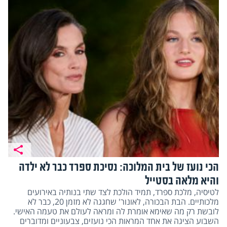
הכי נועז של בית המלוכה: נסיכת ספרד כבר לא ילדה
והיא מלאה בסטייל
לטיסיה, מלכת ספרד, תמיד הולכת לצד שתי בנותיה באירועים
מלכותיים. הבת הבכורה, לאונור' שחגגה לא מזמן 20, כבר לא
לובשת רק מה שאימא אומרת לה ומראה לעולם את טעמה האישי.
השבוע הציגה את אחד המראות הכי נועזים, צבעוניים ומדוברים