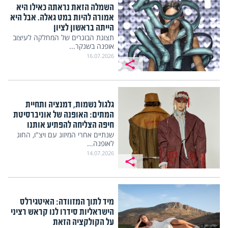
השמלה הזאת נראתה כאילו היא
אמורה להיות במט גאלה. אבל היא
הייתה בראשון לציון
תצוגת הבוגרים של המחלקה לעיצוב
אופנה בשנקר...
16.07.2026
גלגול נשמות, דמנציה ותחיית
המתים: האופנה של אוניברסיטת
חיפה הצליחה להפתיע אותנו
שנתיים אחרי המיזוג עם ויצ"ו, החוג
לאופנה...
14.07.2026
מיד לתוך המזוודה: האיטגירלס
הישראליות סידרו לנו קראש רציני
על הקולקציה הזאת