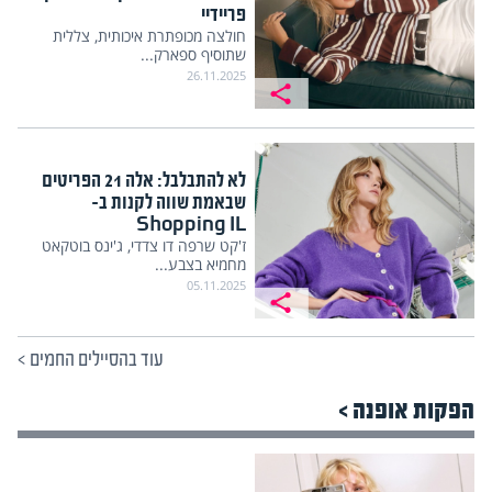
פריידיי
חולצה מכופתרת איכותית, צללית
שתוסיף ספארק...
26.11.2025
לא להתבלבל: אלה 21 הפריטים
שבאמת שווה לקנות ב-
Shopping IL
ז'קט שרפה דו צדדי, ג'ינס בוטקאט
מחמיא בצבע...
05.11.2025
עוד בהסיילים החמים
>
הפקות אופנה >