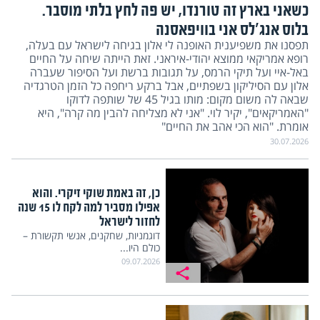
כשאני בארץ זה טורנדו, יש פה לחץ בלתי מוסבר.
בלוס אנג'לס אני בוויפאסנה
תפסנו את משפיענית האופנה לי אלון בגיחה לישראל עם בעלה,
רופא אמריקאי ממוצא יהודי-איראני. זאת הייתה שיחה על החיים
באל-איי ועל תיקי הרמס, על תגובות ברשת ועל הסיפור שעברה
אלון עם הסיליקון בשפתיים, אבל ברקע ריחפה כל הזמן הטרגדיה
שבאה לה משום מקום: מותו בגיל 45 של שותפה לדוקו
"האמריקאים", יקיר לוי. "אני לא מצליחה להבין מה קרה", היא
אומרת. "הוא הכי אהב את החיים"
30.07.2026
כן, זה באמת שוקי זיקרי. והוא
אפילו מסביר למה לקח לו 15 שנה
לחזור לישראל
דוגמניות, שחקנים, אנשי תקשורת –
כולם היו...
09.07.2026