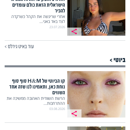
הישראלית הזאת כולם עומדים
להכיר
אחרי שריגשה את הקהל כשרקדה
לצד באד באני...
23.07.2026
עוד באיט גירלס
>
ביוטי >
קו הביוטי של H&M סוף סוף
נוחת כאן, ותאמינו לנו שזה אחד
השווים
הרשת השוודית האהובה ממשיכה את
ההתרחבות...
03.08.2026