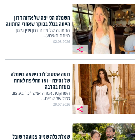
השמלה הכי יפה של אדוה דדון
הייתה בכלל בבוקר שאחרי החתונה
החתונה של אדוה דדון וידין גלמן
הייתה האירוע...
02.08.2026
נועה אסטנג'לוב נישאה בשמלה
של נסיכה – ואז החליפה לאחת
נועזת בהרבה
השחקנית אמרה אמש "כן" בעיצוב
כפול של שניים...
29.07.2026
שמלת כלה שנייה צנועה? שובל