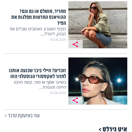
מחריד, מושלם או גם וגם?
ההוויאנס החדשות מפלגות את
הפיד
כפכפי האצבע האהובים טובלים את
הבוהן, ליטרלי,...
05.08.2026
זוכרים? היילי ביבר שכנעה אותנו
לחזור לאקססורי הנוסטלגי הזה
בשיער אסוף או פזור, קשת הזיגזג
הייתה מעטרת...
05.08.2026
עוד באזעקת טרנד
>
איט גירלס >