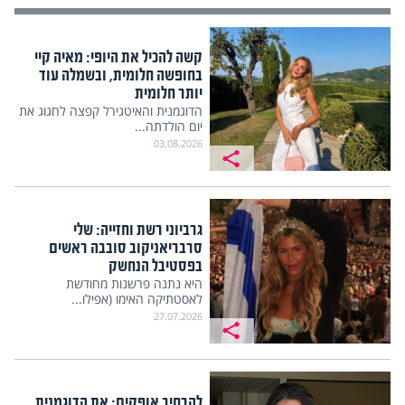
קשה להכיל את היופי: מאיה קיי
בחופשה חלומית, ובשמלה עוד
יותר חלומית
הדוגמנית והאיטגירל קפצה לחגוג את
יום הולדתה...
03.08.2026
גרביוני רשת וחזייה: שלי
סרבריאניקוב סובבה ראשים
בפסטיבל הנחשק
היא נתנה פרשנות מחודשת
לאסטתיקה האימו (אפילו...
27.07.2026
להרחיב אופקים: את הדוגמנית