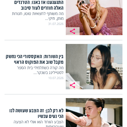
התגעגענו אז באנו: הטרנדים
האלה חוזרים לעוד סיבוב
מה משותף לחצאיות טוטו, חגורות
מותן, תיקי...
31.07.2026
בין השורות: האקססורי הכי נחשק
מקבל שוב את הפוקוס הראוי
מה קורה כשתלמידי בית הספר
לסטיילינג בשנקר...
10.07.2026
לא רק לבן: זה הצבע שעושה לנו
הכי נעים עכשיו
הצבע הוורוד הוא אולי לא הצעה
שערורייתית...