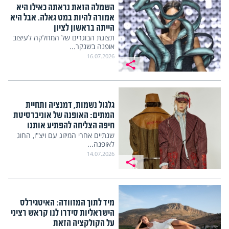
השמלה הזאת נראתה כאילו היא
אמורה להיות במט גאלה. אבל היא
הייתה בראשון לציון
תצוגת הבוגרים של המחלקה לעיצוב
אופנה בשנקר...
16.07.2026
גלגול נשמות, דמנציה ותחיית
המתים: האופנה של אוניברסיטת
חיפה הצליחה להפתיע אותנו
שנתיים אחרי המיזוג עם ויצ"ו, החוג
לאופנה...
14.07.2026
מיד לתוך המזוודה: האיטגירלס
הישראליות סידרו לנו קראש רציני
על הקולקציה הזאת