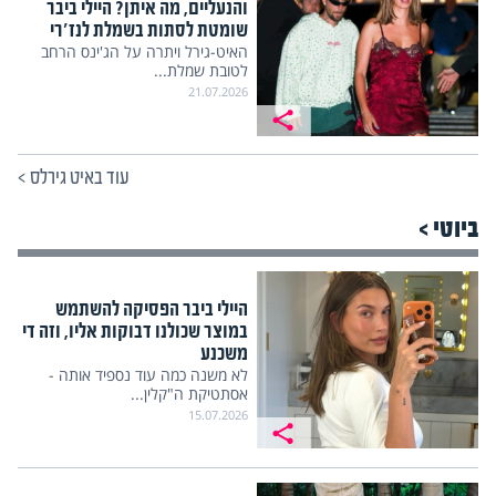
והנעליים, מה איתן? היילי ביבר
שומטת לסתות בשמלת לנז'רי
האיט-גירל ויתרה על הג'ינס הרחב
לטובת שמלת...
21.07.2026
עוד באיט גירלס
>
ביוטי >
היילי ביבר הפסיקה להשתמש
במוצר שכולנו דבוקות אליו, וזה די
משכנע
לא משנה כמה עוד נספיד אותה -
אסתטיקת ה"קלין...
15.07.2026