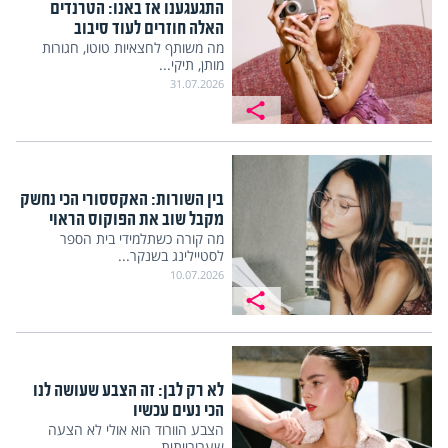
התגעגענו אז באנו: הטרנדים
האלה חוזרים לעוד סיבוב
מה משותף לחצאיות טוטו, חגורות
מותן, תיקי...
31.07.2026
בין השורות: האקססורי הכי נחשק
מקבל שוב את הפוקוס הראוי
מה קורה כשתלמידי בית הספר
לסטיילינג בשנקר...
10.07.2026
לא רק לבן: זה הצבע שעושה לנו
הכי נעים עכשיו
הצבע הוורוד הוא אולי לא הצעה
שערורייתית...