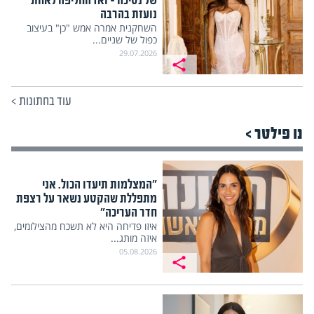
של נסיכה – ואז החליפה לאחת
נועזת בהרבה
השחקנית אמרה אמש "כן" בעיצוב
כפול של שניים...
29.07.2026
עוד בחתונות
>
נו פילטר >
"המצלמות תיעדו הכול. אני
מתפללת שהקטע נשאר על רצפת
חדר העריכה"
איזו פדיחה היא לא תשכח מהצילומים,
איזה מותג...
05.08.2026