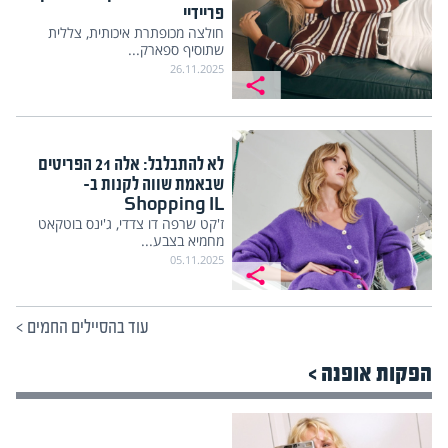
פריידיי
חולצה מכופתרת איכותית, צללית
שתוסיף ספארק...
26.11.2025
לא להתבלבל: אלה 21 הפריטים
שבאמת שווה לקנות ב-
Shopping IL
ז'קט שרפה דו צדדי, ג'ינס בוטקאט
מחמיא בצבע...
05.11.2025
עוד בהסיילים החמים
>
הפקות אופנה >