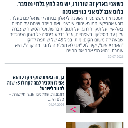
כשאני בארץ זה טורנדו, יש פה לחץ בלתי מוסבר.
בלוס אנג'לס אני בוויפאסנה
תפסנו את משפיענית האופנה לי אלון בגיחה לישראל עם בעלה,
רופא אמריקאי ממוצא יהודי-איראני. זאת הייתה שיחה על החיים
באל-איי ועל תיקי הרמס, על תגובות ברשת ועל הסיפור שעברה
אלון עם הסיליקון בשפתיים, אבל ברקע ריחפה כל הזמן הטרגדיה
שבאה לה משום מקום: מותו בגיל 45 של שותפה לדוקו
"האמריקאים", יקיר לוי. "אני לא מצליחה להבין מה קרה", היא
אומרת. "הוא הכי אהב את החיים"
30.07.2026
כן, זה באמת שוקי זיקרי. והוא
אפילו מסביר למה לקח לו 15 שנה
לחזור לישראל
דוגמניות, שחקנים, אנשי תקשורת –
כולם היו...
09.07.2026