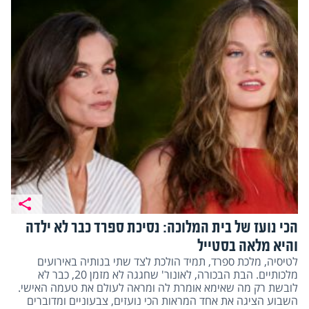
הכי נועז של בית המלוכה: נסיכת ספרד כבר לא ילדה
והיא מלאה בסטייל
לטיסיה, מלכת ספרד, תמיד הולכת לצד שתי בנותיה באירועים
מלכותיים. הבת הבכורה, לאונור' שחגגה לא מזמן 20, כבר לא
לובשת רק מה שאימא אומרת לה ומראה לעולם את טעמה האישי.
השבוע הציגה את אחד המראות הכי נועזים, צבעוניים ומדוברים