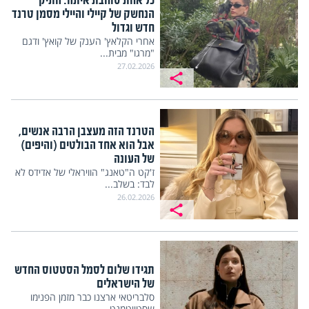
כל אחת סוחבת איתה: התיק
הנחשק של קיילי והיילי מסמן טרנד
חדש וגדול
אחרי הקלאץ' הענק של קואץ' ודגם
"מרגו" מבית...
27.02.2026
הטרנד הזה מעצבן הרבה אנשים,
אבל הוא אחד הבולטים (והיפים)
של העונה
ז'קט ה"טאנג" הוויראלי של אדידס לא
לבד: בשלב...
26.02.2026
תגידו שלום לסמל הסטטוס החדש
של הישראלים
סלבריטאי ארצנו כבר מזמן הפנימו
שסטייטמנט...