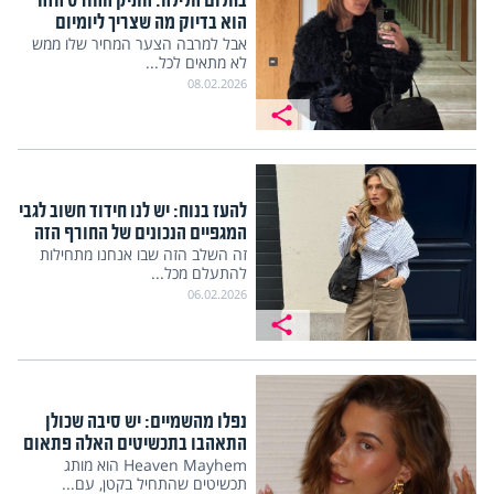
בחלום הלילה: התיק ההורס הזה
הוא בדיוק מה שצריך ליומיום
אבל למרבה הצער המחיר שלו ממש
לא מתאים לכל...
08.02.2026
להעז בנוח: יש לנו חידוד חשוב לגבי
המגפיים הנכונים של החורף הזה
זה השלב הזה שבו אנחנו מתחילות
להתעלם מכל...
06.02.2026
נפלו מהשמיים: יש סיבה שכולן
התאהבו בתכשיטים האלה פתאום
Heaven Mayhem הוא מותג
תכשיטים שהתחיל בקטן, עם...