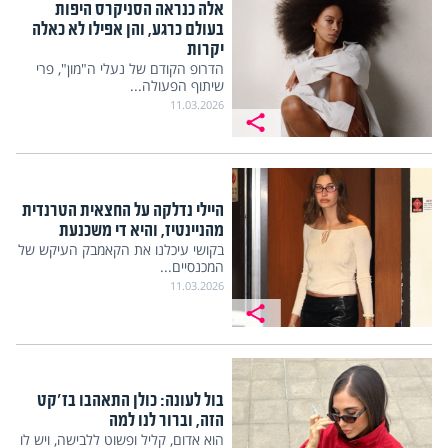
אלה כנראה הסניקרס היפות
בעולם כרגע, והן אפילו לא כאלה
יקרות
הדרופ הקודם של נעלי ה"מון", פרי
שיתוף הפעולה...
11.03.2026
היילי נדלקה על החצאית הטרנדית
מהניינטיז, והיא די משכנעת
בקושי עיכלנו את הקאמבק העיקש של
המכנסיים...
11.03.2026
בול לעונה: כולן התאהבו בז'קט
הזה, וברור לנו למה
הוא אדום, קליל ופשוט ללבישה, ויש לו