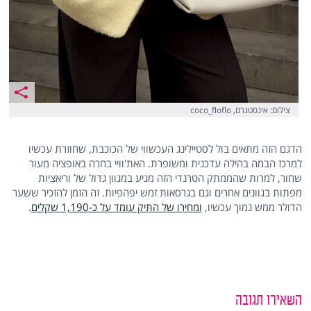
צילום: אינסטגרם, coco_floflo
הדגם הזה מתאים בול לסטיילינג העכשווי של הכוכבת, שחוזרת עכשיו
למרכז הבמה בהילה עדכנית ומשופרת. האת'וויי בחרה באופציה מעור
שחור, למרות שהממתק הטרנדי הזה מגיע במגוון גדול של וריאציות
מפתות בגוונים אחרים וגם בגרסאות זמש יפהפיות. זה הזמן להזכיר ששער
הדולר ממש נמוך עכשיו,
ומחירו של התיק עומד על כ-1,190 שקלים
.
השאירו תגובה