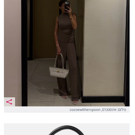
צילום: אינסטגרם, zozoewitherspoon