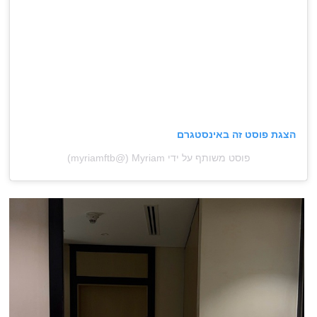
הצגת פוסט זה באינסטגרם
פוסט משותף על ידי ‏‎Myriam‎‏ (@‏‎myriamftb‎‏)