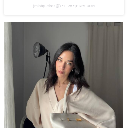
פוסט משותף על ידי (@‏‎miatqueiroz‎‏)