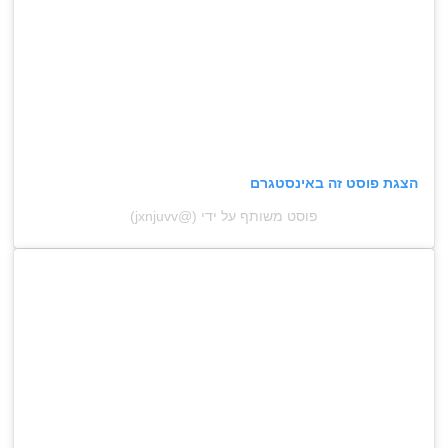
הצגת פוסט זה באינסטגרם
פוסט משותף על ידי (@‏‎jxnjuvv‎‏)