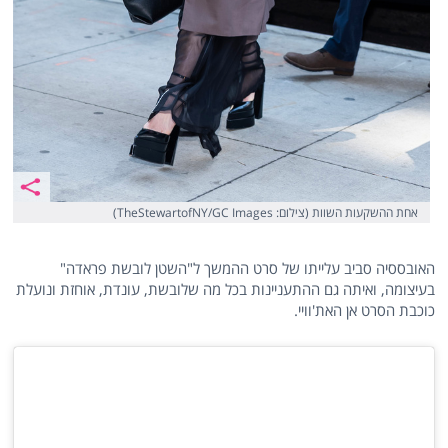
אחת ההשקעות השוות (צילום: TheStewartofNY/GC Images)
האובססיה סביב עלייתו של סרט ההמשך ל"השטן לובשת פראדה"
בעיצומה, ואיתה גם ההתעניינות בכל מה שלובשת, עונדת, אוחזת ונועלת
כוכבת הסרט אן האת'וויי.