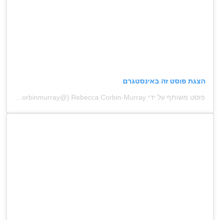
הצגת פוסט זה באינסטגרם
פוסט משותף על ידי ‏‎Rebecca Corbin-Murray‎‏ (@‏‎rebeccacorbinmurray‎‏)