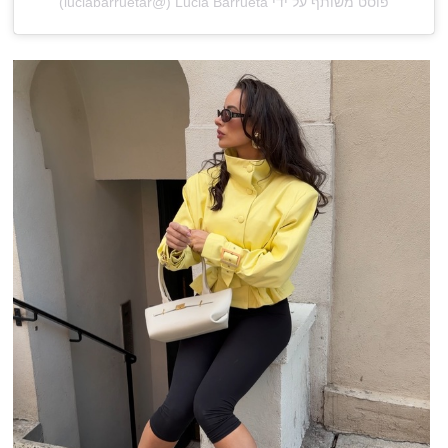
פוסט משותף על ידי ‏‎Lucia Barrueta‎‏ (@‏‎luciabarruetar‎‏)