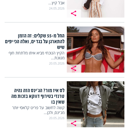
אבל קיץ...
24.05.2026
החל מ-55 שקלים: זה הזמן
להתארגן על בגד ים, ואלה הכי יפים
שיש
הקיץ הנוכחי מביא איתו מלתחת חוף
מגוונת...
20.05.2026
לס איז מור? הג'ינס הזה נהיה
טרנדי בטירוף דווקא בזכות מה
שאין בו
קשה לחשוב על פריט קלאסי יותר
מג'ינס, ולכן...
20.05.2026