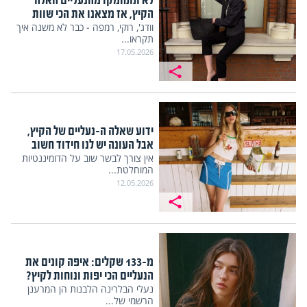
לא תתחמקו מהנעליים האלה
הקיץ, אז מצאנו את הכי שוות
וודג', רוקי, רמפה - כבר לא משנה איך
תקראו...
17.05.2026
ידוע שאלה ה-נעליים של הקיץ,
אבל העונה יש לנו חידוד חשוב
אין צורך לבשר שוב על הדומיננטיות
המוחלטת...
12.05.2026
מ-133 שקלים: איפה קונים את
הנעליים הכי יפות ונוחות לקיץ?
נעלי הבלרינה הלבנות הן המרענן
הרשמי של...