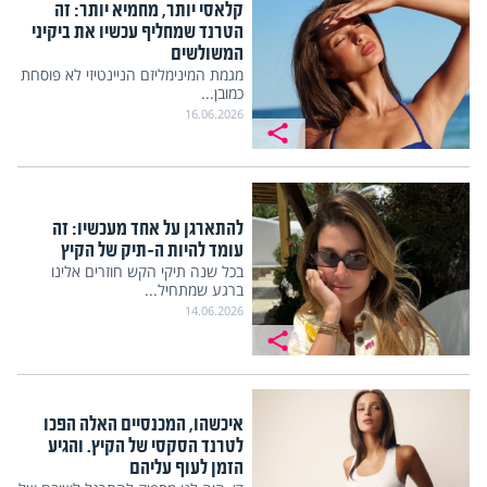
קלאסי יותר, מחמיא יותר: זה
הטרנד שמחליף עכשיו את ביקיני
המשולשים
מגמת המינימליזם הניינטיזי לא פוסחת
כמובן...
16.06.2026
להתארגן על אחד מעכשיו: זה
עומד להיות ה-תיק של הקיץ
בכל שנה תיקי הקש חוזרים אלינו
ברגע שמתחיל...
14.06.2026
איכשהו, המכנסיים האלה הפכו
לטרנד הסקסי של הקיץ. והגיע
הזמן לעוף עליהם