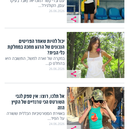
עם ובלי קשר למונדיאל (אבל בעיקר
עם), הקולגירל...
26.06.2026
יכול להיות שאחד הפריטים
הנכונים של הרגע מחכה במחלקת
כלי הבית?
במקרה של זארה למשל, התשובה היא
בהחלט כן...
26.06.2026
אל תלכו, רוצו: אין ספק לגבי
השורטס הכי טרנדיים של הקיץ
הזה
באווירת הספורטיביות הכללית ששורה
על הפיד...
24.06.2026