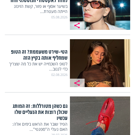
לחזור לאקססורי הנוסטלגי הזה
בשיער אסוף או פזור, קשת הזיגזג
הייתה מעטרת...
05.08.2026
הטי-שירט משעממת? זה הטופ
שמחליף אותה בקיץ הזה
לטופ השכמייה יש את כל מה שצריך
כדי לגנוב...
02.08.2026
גם כשהן מטורללות: זה המותג
שכולן רוצות את הנעליים שלו
עכשיו
הפיד שובר את הראש בימים אלה:
האם נעלי ה"ספגטי"...
28.07.2026