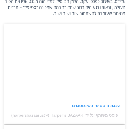
אדידס, בשילוב כפכפי עקב. הלוק הבייסיקי למדי הזה מיגנט אליו את הפיד
העולמי, ובאותו רגע היה ברור שמדובר במה שמכונה "סטייפל" – תבנית
מנצחת שעומדת להשתחזר שוב ושוב ושוב.
הצגת פוסט זה באינסטגרם
פוסט משותף על ידי ‏‎Harper’s BAZAAR‎‏ (@‏‎harpersbazaarus‎‏)