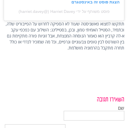
הצגת פוסט זה באינסטגרם
פוסט משותף על ידי ‏‎Harriet Davey‎‏ (@‏‎harriet.davey‎‏)
תתקשו למצוא פאשניסטה שעוד לא הספיקה לחרוש על הפייבוריט שלה,
וכתמיד, הסטייל האמיתי טמון, ובכן, בסטיילינג: השילוב עם כפכפי עקב
א-לה קרביץ הוא כאמור הנוסחה המנצחת, אבל זוגיות פורה מתקיימת גם
בין השורטס לבין טופים צבעוניים וגרפיים, וכל מה שמזכיר לנז'רי או כולל
תחרה מתקבל בהרמוניה מושלמת.
השאירו תגובה
שם