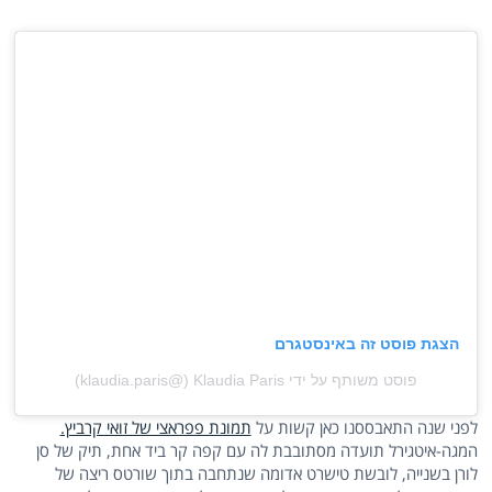
הצגת פוסט זה באינסטגרם
פוסט משותף על ידי ‏‎Klaudia Paris‎‏ (@‏‎klaudia.paris‎‏)
לפני שנה התאבססנו כאן קשות על
תמונת פפראצי של זואי קרביץ.
המגה-איטגירל תועדה מסתובבת לה עם קפה קר ביד אחת, תיק של סן
לורן בשנייה, לובשת טישרט אדומה שנתחבה בתוך שורטס ריצה של