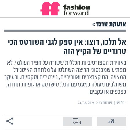
אזעקת טרנד >
אל תלכו, רוצו: אין ספק לגבי השורטס הכי
טרנדיים של הקיץ הזה
באווירת הספורטיביות הכללית ששורה על הפיד העולמי, לא
מפתיע שמכנסוני הריצה השתלטו על מלתחת האיטגירל
המצויה. הם קצרצרים ואווריריים, ניינטיזים וסקסיים, ובעיקר
משתלבים מעולה כמעט עם הכל: טישרטס או גופיות תחרה,
כפכפים או עקבים
יובל פגי | ‏
פורסם ‎24/06/2026 2:23
1