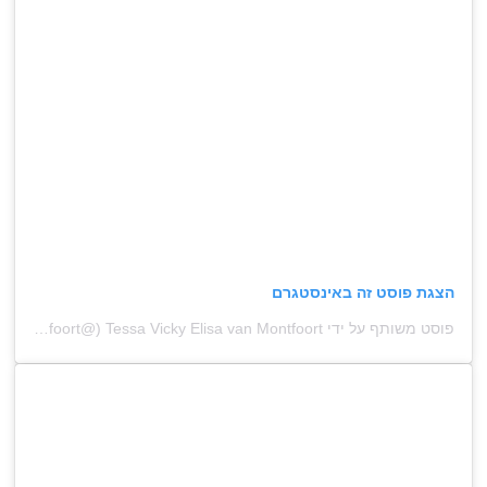
הצגת פוסט זה באינסטגרם
פוסט משותף על ידי ‏‎Tessa Vicky Elisa van Montfoort‎‏ (@‏‎tessavmontfoort‎‏)