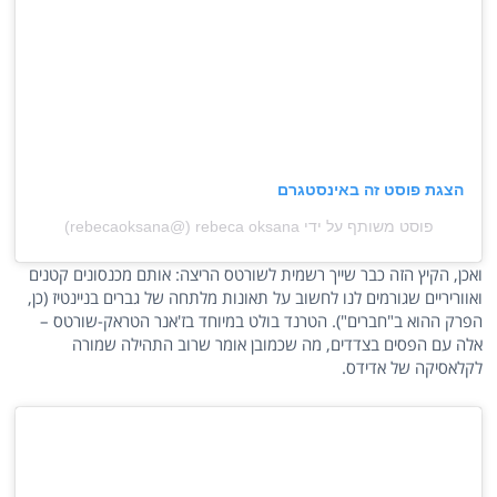
הצגת פוסט זה באינסטגרם
פוסט משותף על ידי ‏‎rebeca oksana‎‏ (@‏‎rebecaoksana‎‏)
ואכן, הקיץ הזה כבר שייך רשמית לשורטס הריצה: אותם מכנסונים קטנים
ואווריריים שגורמים לנו לחשוב על תאונות מלתחה של גברים בניינטיז (כן,
הפרק ההוא ב"חברים"). הטרנד בולט במיוחד בז'אנר הטראק-שורטס –
אלה עם הפסים בצדדים, מה שכמובן אומר שרוב התהילה שמורה
לקלאסיקה של אדידס.