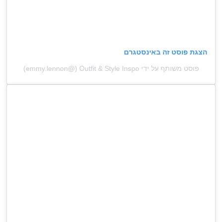
הצגת פוסט זה באינסטגרם
פוסט משותף על ידי ‏‎Outfit & Style Inspo‎‏ (@‏‎emmy.lennon‎‏)