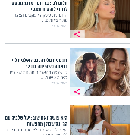
חלום לבן: בר זומר מדגמנת סט
לנז'רי לוהט ורומנטי
הדוגמנית סיפקה לעוקבים הצצה
מתוך צילומים...
23.07.2026
דוגמנית מלידה: ככה אילנית לוי
נראתה כשהייתה בת 12
לוי שלפה מהאלבום תמונות שצולמו
לפני 32 שנה,...
23.07.2026
היא עושה זאת שוב: יעל שלביה עם
הג'ינס שכולן מחפשות
יעל שלביה אומנם לא מתחתנת בקרוב
(לפחות שאנחנו...