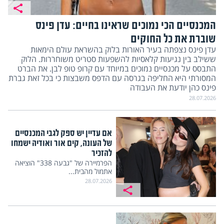
המכנסיים הכי נמוכים שראינו בחיים: עדן פינס
שוברת את כל החוקים
עדן פינס נצפתה בעיר האורות בלוק בהשראת עולם הימאות
ששילב בין נגיעות קלאסיות להשפעות סטריט משוחררות. הלוק
התבסס על מכנסיים נמוכים במיוחד עם קרופ טופ לבן. את הברט
המסורתי היא החליפה בגרסה עם הדפס משבצות כי בכל זאת גברת
פינס כהן יודעת את העבודה
28.07.2026
אם עדיין יש ספק לגבי המכנסיים
של העונה, קים אור ואודיה ישמחו
להזכיר
הפרמיירה של "גבעה 338" הוציאה
אתמול מהבית...
28.07.2026