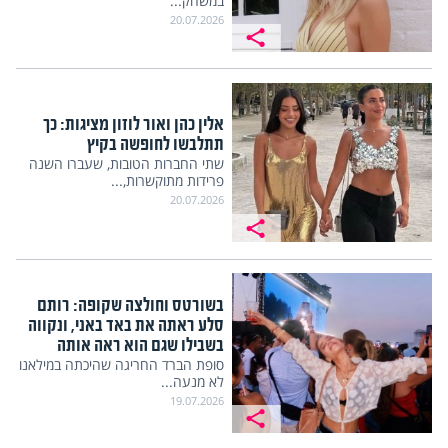
20.07.2026
אלין כהן ואור לוזון מציגות: כך
תתלבשו לחופשה בקיץ
שתי החברות הטובות, שעברו השנה
פרידות מתוקשרות,...
20.07.2026
בשורטס וחולצה שקופה: רותם
סלע ראתה את באד באני, ונקווה
בשבילו שגם הוא ראה אותה
סופת הברד החריגה שהיכתה במילאנו
לא מנעה...
19.07.2026