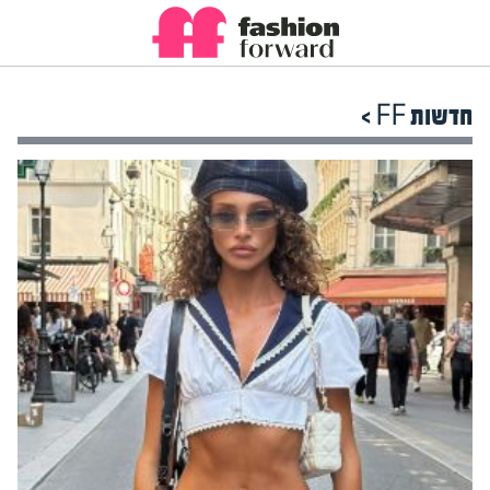
חדשות FF >