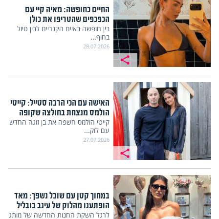
החיים כחופשה: מאיה קיי עם
הכפכפים שהטריפו את כולן
בין חופשה באיים הקנריים לבין טיול
בחוף...
28.07.2026
האישה עם הכי הרבה סטייל: קייטי
הולמס מנצחת בחולצה שקופה
קייטי הולמס חשפה את בן זוגה החדש
עם לוק...
27.07.2026
במחוך קטן עם שובל נשפך: מאד
הופתענו מהלוק של עינב בובליל
לרגל השקת החנות החדשה של מותג