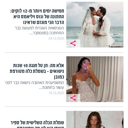
חמישה ימים ויותר מ-12 לוקים:
החתונה של ונוס ויליאמס היא
הדבר הכי מוגזם שראינו
הטניסאית האגדית למעשה כבר
התחתנה בספטמבר...
24.12.2025
אלא מה: חן טל חגגה 10 שנות
נישואים – בשמלת כלה מטורפת
כמובן
המשפיענית האהובה נישאה כבר לפני
עשור בחתונת...
16.12.2025
שמלת הכלה השלישית של ספיר