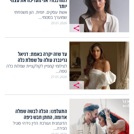
למה ככה? אני מעריכה את עצמי
יותר
אשת עסקים. יזמית. הון משפחתי
שמוערך בסכומי...
29.01.2026
עד שזה יקרה באמת: דניאל
גרינברג עולה על שמלת כלה
לצילומי קמפיין לקולקציית שמלות כלה
טסה...
27.01.2026
התעלפנו: הכלה לבשה שמלה
אדומה, החתן חבש כיפה
הדוגמנית ועורכת הדין נידהי סוניל
הכירה...
23.01.2026