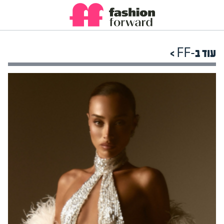
עוד ב-FF >