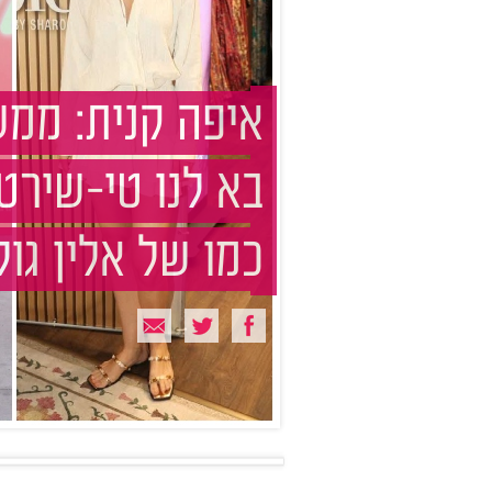
איפה קנית: ממ
בא לנו טי-שירט
כמו של אלין גול