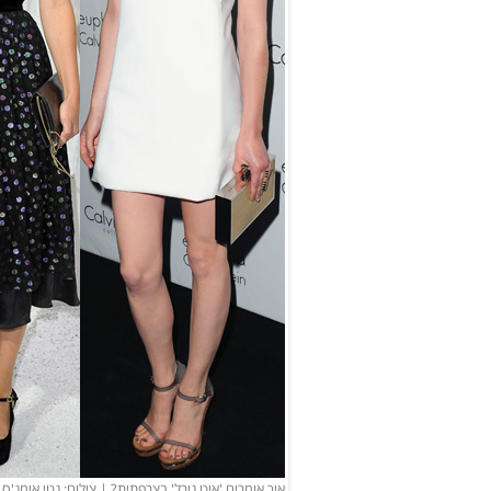
איך אומרים 'איט גירל' בצרפתית? | צילום: גטי אימג'ס