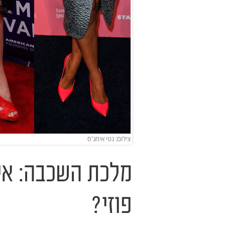
צילום: גטי אימג'ס
מלכת השכבה: אי
פוזי?