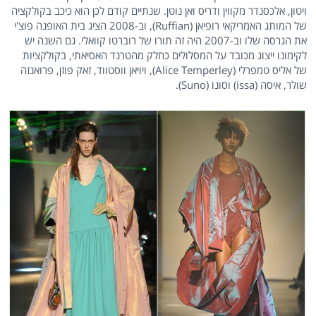
ויטון, אלכסנדר מקווין ודריס ואן נוטן. שנתיים קודם לכן הוא כיכב בקולקציה
של המותג האמריקאי רופיאן (Ruffian), וב-2008 הציג בית האופנה פוצ'י
את הגרסה שלו וב-2007 היה זה תורו של רוברטו קוואלי. גם השנה יש
לקימונו ייצוג מכובד על המסלולים כחלק מהטרנד האסיאתי, בקולקציות
של אליס טמפרלי (Alice Temperley), ויויאן ווסטווד, זאק פוזן, פרואנזה
שולר, איסה (issa) וסונו (Suno).