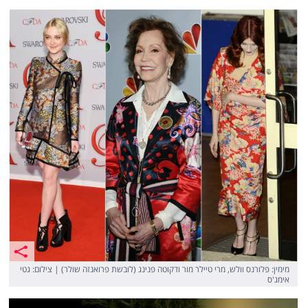
מימין: פלורנס וולש, מרי טיילר מור ודקוטה פנינג (לובשת פרואנזה שולר) | צילום: גטי
אימג'ס