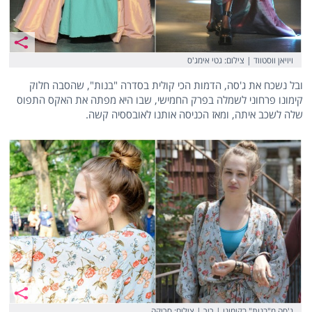
ויויאן ווסטווד | צילום: גטי אימג'ס
ובל נשכח את ג'סה, הדמות הכי קולית בסדרה "בנות", שהסבה חלוק
קימונו פרחוני לשמלה בפרק החמישי, שבו היא מפתה את האקס התפוס
שלה לשכב איתה, ומאז הכניסה אותנו לאובססיה קשה.
ג'סה מ"בנות" בקימונו | ריר | צילום: סריקה