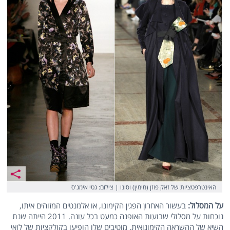
האינטרפטציות של זאק פוזן (מימין) וסונו | צילום: גטי אימג'ס
על המסלול:
בעשור האחרון הפגין הקימונו, או אלמנטים המזוהים איתו,
נוכחות על מסלולי שבועות האופנה כמעט בכל עונה. 2011 הייתה שנת
השיא של ההשראה הקימונואית. מוטיבים שלו הופיעו בקולקציות של לואי