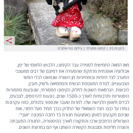
ביפן זה ביג | קימונו מסורתי | צילום: גטי אימג'ס
מאז המאה החמישית לספירה עבר הקימונו, הלבוש הלאומי של יפן,
אבולוציה אופנתית מרתקת שהסעירה את דמיונם של רבים ממעצבי
המערב לצד היפיות ובומהייניות מן השורה שנמשכו לבדי המשי
הצבעוניים, לגזרת המעטפת הנשית והמחמיאה ולשיק חובק
היבשות.
הגרסאות השונות לחלוק הקימונו המסורתי, שנובעות מתמורות
היסטוריות ותרבותיות לאורך כ-1500 שנים, נוגעות להדפסים, לצבעים,
לבדים ולאופן הלבישה שלו. למרות שעבר אינספור גלגולים, כמה עקרונות
נותרו על כנם: הצד השמאלי של החלוק נכרך תמיד מעל הימני, ואת
שניהם מקבעים למותן באמצעות חגורת בד רחבה המכונה "אובי".
השרוולים הרחבים ארכו והתקצרו לאורך ההיסטוריה, החגורה התעבתה
והוצרה חליפות וסגנונות הקשירה השתנו אף הם במרוצת השנים.