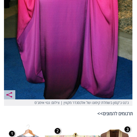
ג'נט ג'קסון בשמלת קימונו של אלכסנדר מקווין | צילום: גטי אימג'ס
תרגומים להמונים>>