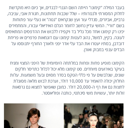
בעבר המילה "קימונו" הייתה השם הגנרי לבגדים, אך כיום היא מוקדשת
לחלוק המסורתי ולנגזרותיו – שלל שכבות תחתונות, חגורת אובי, עניבה,
גרביים, אביזרים, סנדלי עור ועץ שנקראים "גטה" או נעלי עור פתוחות
בשם "זורי". המשי עדיין נחשב לחומר הגלם האידיאלי עבורו, והמחמירים
יכינו רק קימונו אחד מכל גליל בד ויקפידו ללבוש את ההדפסים המתאימים
לעונה. בקיץ, למשל, נהוג לעטות קימונו עם דוגמאות פרפרים או פריחת
דובדבן, בסתיו יעטרו את הבד עלי אדר יפני ולאורך החורף יתנוססו על
הבדים ענפי במבוק ואורן.
הקימונו מופיע פחות ופחות במלתחה היומיומית של היפני המצוי ומגיח
בעיקר באירועים מיוחדים. סט קימונו מלא יכול לכלול כתריסר חלקים
שונים, שנלבשים על פי כללי הטקס בסדר מסוים ובעל משמעות. עלות
החלוק יכולה להאמיר עד 10,000 דולר, וערכת לבוש מלאה מסוגלת
לחצות גם את רף ה-20,000 דולר. כמובן שאפשר למצוא גם גרסאות
זולות יותר, עשויות משי סינתטי, כותנה ופוליאסטר.