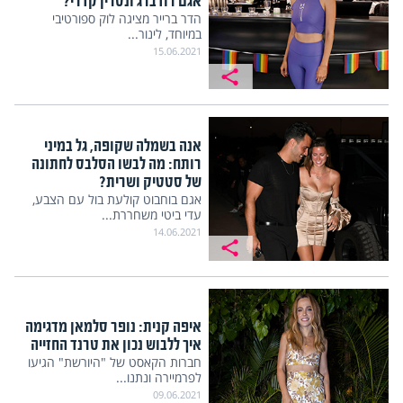
אגם רודברג ונסרין קדרי?
הדר ברייר מציגה לוק ספורטיבי
במיוחד, לינור...
15.06.2021
אנה בשמלה שקופה, גל במיני
רותח: מה לבשו הסלבס לחתונה
של סטטיק ושרית?
אגם בוחבוט קולעת בול עם הצבע,
עדי ביטי משחררת...
14.06.2021
איפה קנית: נופר סלמאן מדגימה
איך ללבוש נכון את טרנד החזייה
חברות הקאסט של "היורשת" הגיעו
לפרמיירה ונתנו...
09.06.2021