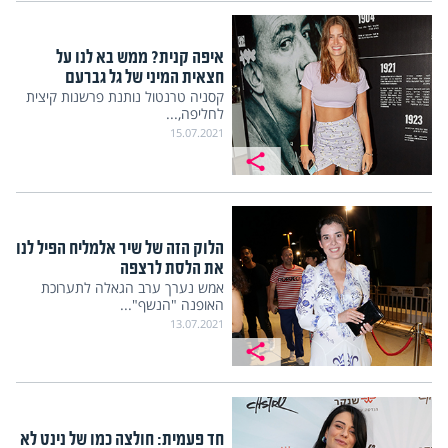
איפה קנית? ממש בא לנו על
חצאית המיני של גל גברעם
קסניה טרנטול נותנת פרשנות קיצית
לחליפה,...
15.07.2021
הלוק הזה של שיר אלמליח הפיל לנו
את הלסת לרצפה
אמש נערך ערב הגאלה לתערוכת
האופנה "הנשף"...
13.07.2021
חד פעמית: חולצה כמו של נינט לא