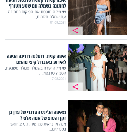
איפה קנית? קסניה טרנטול הגיעה
לחתונה בשמלה עם שסע מטורף
שי מיקה תופסת את הפוקוס בחתונה
עם שמלה חלומית,...
01.09.2021
איפה קנית: רוסלנה רודינה הגיעה
לאירוע באוברול קיצי מהמם
שי מיקה יפרח בשמלה סגולה משגעת,
קסניה טרנטול...
17.08.2021
מאיפה הג'ינס הטרנדי של עדן בן
זקן והטופ של אמה אלפי?
אנה זק נראית כמו פיה, ג'ני צ'רוואני
בסנדלים...