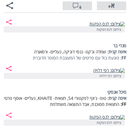
6
צילום: לנס הפקות
סנדי בר
איפה קנית:
שמלה וג'קט- ננסי דוג׳קה, נעליים- ורסאצ'ה
FF:
פוגעת בול עם פריטים של המעצבת הסופר מדוברת
צילום: רפי דלויה
מיכל אנסקי
איפה קנית:
טופ- ג'וזף לפקטורי 54, חצאית-
KHAITE
, נעליים- אוסף פרטי
FF:
החצאית מסוכנת, אבל התוצאה משתלמת
צילום: לנס הפקות