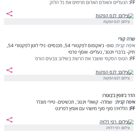
FF:
הנעליים והאודם האדום מרימים את כל הלוק
צילום: לנס הפקות
שרה קורי
איפה קנית:
טופ- ג'אקומוס לפקטורי 54, מכנסיים- נילי לוטן לפקטורי 54,
תיק- ברברי וינטג', נעליים- אוסף פרטי
FF:
הטופ הסקסי ששבר את הרשת בשילוב צבעים הורס
צילום: לנס הפקות
הדר ג'וזפין ג'בוטרו
איפה קנית:
שמלה- קוואלי וינטג', תכשיטים- טיירי מוגלר
FF:
הללויה! סוף סוף מישהי עם אומץ לפרינט
צילום: רפי דלויה