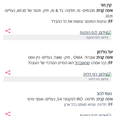
קרן מור
איפה קנית:
מכנסיים- פז, חולצה- בל & סו, תיק- וינטג' של סבתא, נעליים-
וינטג
FF:
נגיעות הווינטג' עושות את כל ההבדל
צילום: לנס הפקות
יעל גולדמן
איפה קנית:
אוברול-
OMA
, תיק- שאנל, נעליים- ניין ווסט
FF:
כבר אמרנו
שהאוברול
הוא הפריט הטרנדי של העונה?
צילום: רפי דלויה
נעמי לבוב
איפה קנית:
חליפה-
IRO
לפקטורי 54, נעליים- אוסף פרטי
FF:
חליפה שהיא מאסט בכל ארון