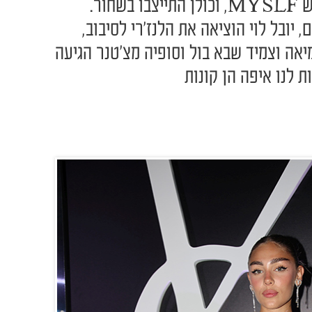
YSL השיקו את הבושם החדש MYSLF, וכולן התייצבו בשחור.
 יובל לוי הוציאה את הלנז'רי לסיבוב,
אה וצמיד שבא בול וסופיה מצ'טנר הגיעה
 לנו איפה הן קונות