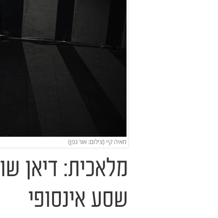
מאיה קיי (צילום: אור גפן)
מלאכית: דיאן שו
שסע אינסופי