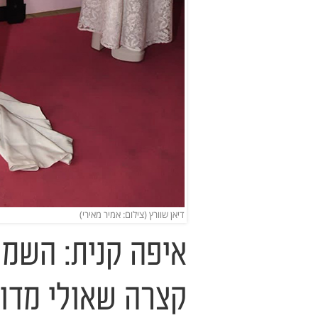
דיאן שוורץ (צילום: אמיר מאירי)
איפה קנית: השמל
קצרה שאולי מדו