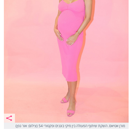
מורן אטיאס. השקת שיתוף הפעולה בין מיקי בוגנים ופקטורי 54 (צילום: אור גפן)