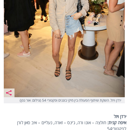
ירדן ויזל. השקת שיתוף הפעולה בין מיקי בוגנים ופקטורי 54 (צילום: אור גפן)
ירדן ויזל
איפה קנית:
חולצה – אונו ורה, ג'ינס – זארה, נעליים – איב סאן לורן
לפקטורי54