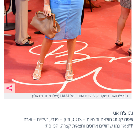
ג'ני צ'רוואני. השקת קולקציית הסתיו של H&M (צילום: חגי מיכאלי)
ג'ני צ'רוואני
איפה קנית:
חולצה וחצאית – COS, תיק – פנדי, נעליים – זארה
FF:
אין כמו שרוולים ארוכים וחצאית קצרה. הכי סתיו