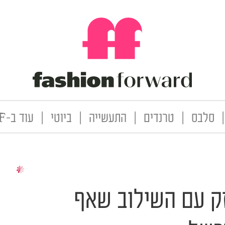
|
סלבס
|
טרנדים
|
התעשייה
|
ביוטי
|
עוד ב-FF
זק עם השילוב שאף