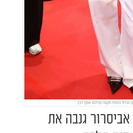
 הגדול בפתח תקווה (צילום: אסף לב)
 אביסרור גנבה את