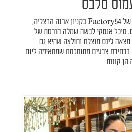
עמוס סלבס
אתמול נפתח האאוטלט החדש של Factory54 בקניון ארנה הרצליה,
ם. מיכל אנסקי לבשה שמלה הורסת של
מצאה ג'ינס מוצלח וחולצה שהיא גם
ה בבחירת צבעים מתוחכמת שמתאימה ליום
 הן קונות