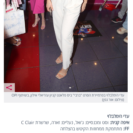
עדי הימלבלוי בפרמיירת הסרט "ברבי" ביס פלאנט קניון עזריאלי אילון, בשיתוף OPI
(צילום: אור גפן)
עדי הימלבלוי
איפה קנית:
וסט ומכנסיים: ג'ואל, נעליים: זארה, שרשרת C Clair
FF
:
מתחמקת ממחוזות הקיטש בהצלחה