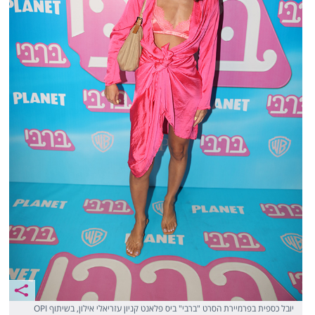
יובל כספית בפרמיירת הסרט "ברבי" ביס פלאנט קניון עזריאלי אילון, בשיתוף OPI