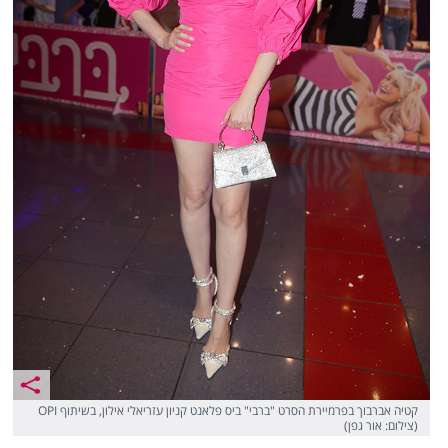
קטיה אברבוך בפרמיירת הסרט "ברבי" ביס פלאנט קניון עזריאלי אילון, בשיתוף OPI
(צילום: אור גפן)