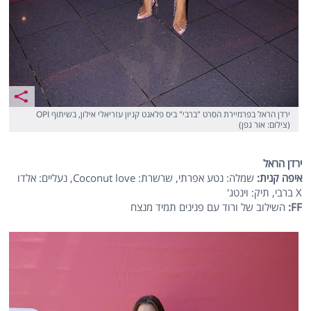
ירדן הראל בפרמיירת הסרט "ברבי" ביס פלאנט קניון עזריאלי אילון, בשיתוף OPI
(צילום: אור גפן)
ירדן הראל
איפה קנית:
שמלה: נטע אפרתי, שרשרת: Coconut love, נעליים: אלדו
X ברבי, תיק: וינטג'
FF
:
השילוב של ורוד עם פנינים תמיד מנצח