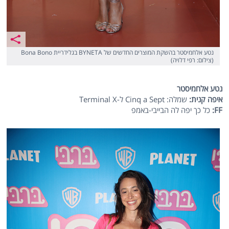
נטע אלחמיסטר בהשקת המוצרים החדשים של BYNETA בגלידריית Bona Bono
(צילום: רפי דלויה)
נטע אלחמיסטר
איפה קנית:
שמלה: Cinq a Sept ל-Terminal X
FF
:
כל כך יפה לה הבייבי-באמפ