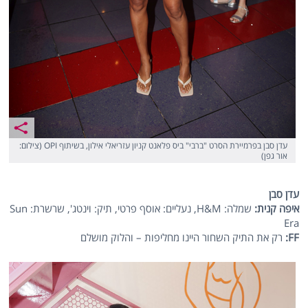
עדן סבן בפרמיירת הסרט "ברבי" ביס פלאנט קניון עזריאלי אילון, בשיתוף OPI (צילום:
אור גפן)
עדן סבן
איפה קנית:
שמלה: H&M, נעליים: אוסף פרטי, תיק: וינטג', שרשרת: Sun
Era
FF
:
רק את התיק השחור היינו מחליפות – והלוק מושלם