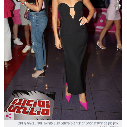
אלין כהן בפרמיירת הסרט "ברבי" ביס פלאנט קניון עזריאלי אילון, בשיתוף OPI