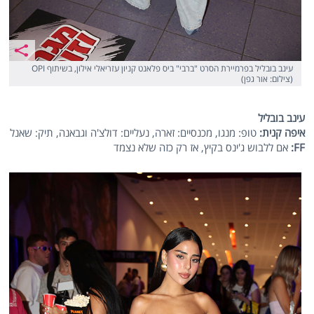
עינב בובליל בפרמיירת הסרט "ברבי" ביס פלאנט קניון עזריאלי אילון, בשיתוף OPI
(צילום: אור גפן)
עינב בובליל
איפה קנית:
טופ: מנגו, מכנסיים: זארה, נעליים: דולצ'ה וגבאנה, תיק: שאנל
FF
:
אם ללבוש ג'ינס בקיץ, אז רק כזה שלא נצמד