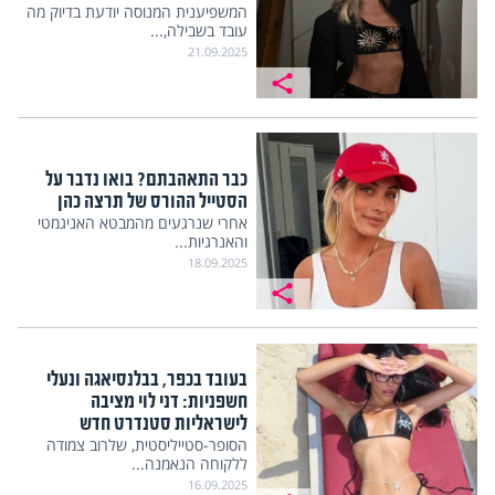
המשפיענית המנוסה יודעת בדיוק מה
עובד בשבילה,...
21.09.2025
כבר התאהבתם? בואו נדבר על
הסטייל ההורס של תרצה כהן
אחרי שנרגעים מהמבטא האניגמטי
והאנרגיות...
18.09.2025
בעובד בכפר, בבלנסיאגה ונעלי
חשפניות: דני לוי מציבה
לישראליות סטנדרט חדש
הסופר-סטייליסטית, שלרוב צמודה
ללקוחה הנאמנה...
16.09.2025