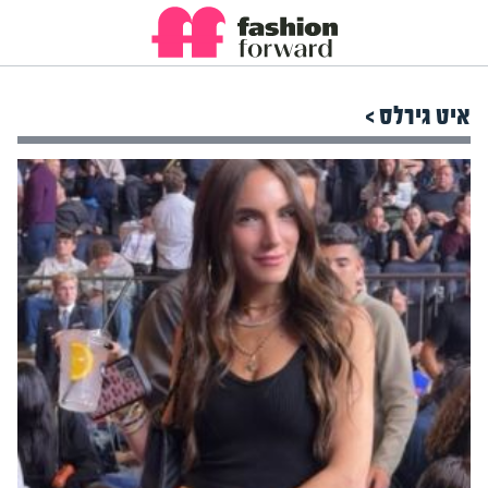
איט גירלס >