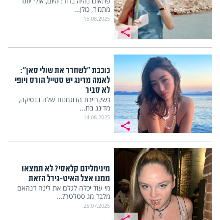
פתאום נהיה ברור: היום, אולי יותר
מתמיד, כולן...
15.08.2025
כוכבת "לשחרר את שולי סאן":
לאמה מדינג יש סטייל הורס ויופי
לא סביר
כשקריירת הדוגמנות שלה בנסיקה,
מדינג בת...
14.08.2025
מינימליזם קלאסי? לא תמצאו
ממנו אצל האיט-גירל הזאת
מי עוד יכלה לגלם את לינה דנהאם
מלבד מג סטלטר?...
25.07.2025