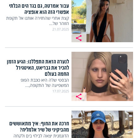
עבור אמרטה, גם בגד הים הבלתי
אפשרי הזה הוא אופציה
קצת אחרי שהחזירה אותנו אל תקופת
הזוהר של...
21.07.2025
לנערה הזאת התפללנו: הגיע הזמן
להכיר את גבריאט, האיטגירל
החמה בעולם
הבסטי שלה היא כוכבת הפופ
המשפיעה של התקופה,...
17.07.2025
חרכה את החוף: איך מתאוששים
מהביקיני של שיר אלמליח?
הדוגמנית יצאה לבילוי בים ולקחה