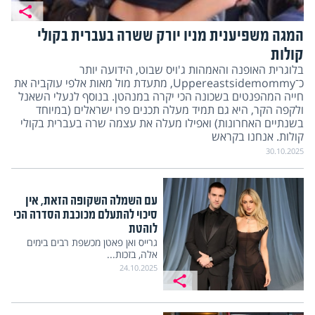
המגה משפיענית מניו יורק ששרה בעברית בקולי
קולות
בלוגרית האופנה והאמהות ג'ויס שבוט, הידועה יותר
כ־Uppereastsidemommy, מתעדת מול מאות אלפי עוקביה את
חייה המהפנטים בשכונה הכי יקרה במנהטן. בנוסף לנעלי השאנל
ולקפה הקר, היא גם תמיד מעלה תכנים פרו ישראלים (במיוחד
בשנתיים האחרונות) ואפילו מעלה את עצמה שרה בעברית בקולי
קולות. אנחנו בקראש
30.10.2025
עם השמלה השקופה הזאת, אין
סיכוי להתעלם מכוכבת הסדרה הכי
לוהטת
גרייס ואן פאטן מכשפת רבים בימים
אלה, בזכות...
24.10.2025