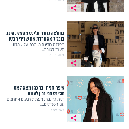
בחולצה גזורה וג'ינס מטאלי: עינב
בובליל מאווררת את שרירי הבטן
רוסלנה רודינה מוותרת על שמלת
הערב לטובת...
25.11.2024
איפה קנית: בר כהן מצאה את
הג'ינס הכי נכון לעונה
דנית גרינברג מנצלת רגעים אחרונים
עם הסנדלים,...
16.09.2024