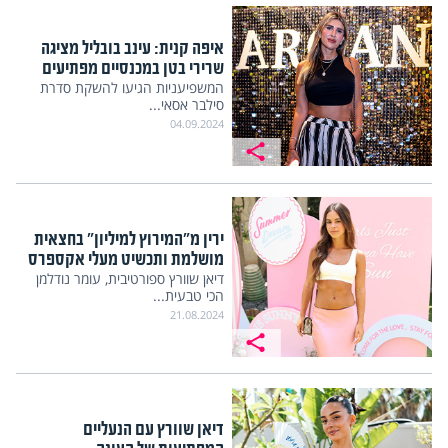
איפה קנית: עינב בובליל מציגה
שרירי בטן במכנסיים מפתיעים
המשפיעניות הגיעו להשקת סדרת
סילבר אסאי...
04.09.2024
ירין מ"המירוץ למיליון" בחצאית
מושלמת ותכשיט מעלי אקספרס
דיאן שוורץ ספורטיבית, עומר נודלמן
הכי טבעית...
21.08.2024
דיאן שוורץ עם הנעליים