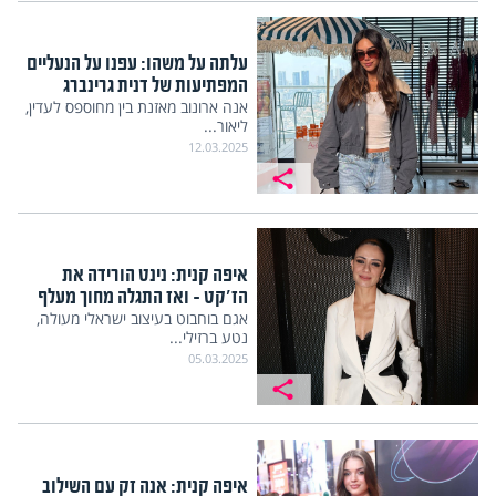
עלתה על משהו: עפנו על הנעליים
המפתיעות של דנית גרינברג
אנה ארונוב מאזנת בין מחוספס לעדין,
ליאור...
12.03.2025
איפה קנית: נינט הורידה את
הז'קט – ואז התגלה מחוך מעלף
אגם בוחבוט בעיצוב ישראלי מעולה,
נטע ברזילי...
05.03.2025
איפה קנית: אנה זק עם השילוב