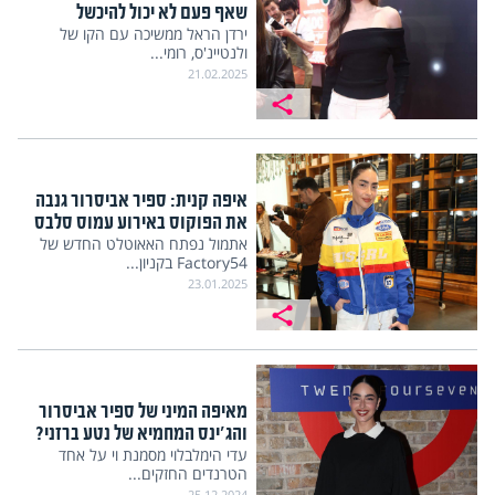
שאף פעם לא יכול להיכשל
ירדן הראל ממשיכה עם הקו של
ולנטיינ'ס, רומי...
21.02.2025
איפה קנית: ספיר אביסרור גנבה
את הפוקוס באירוע עמוס סלבס
אתמול נפתח האאוטלט החדש של
Factory54 בקניון...
23.01.2025
מאיפה המיני של ספיר אביסרור
והג'ינס המחמיא של נטע ברזני?
עדי הימלבלוי מסמנת וי על אחד
הטרנדים החזקים...
25.12.2024