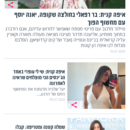
איפה קנית: בר רפאלי בחולצה שקופה, יאנה יוסף
עם מחשוף הפוך
טיילור מלכוב עם פריטי מפתח שאפשר לחרוש עליהם, אגם רודברג
במחוך מפתיע, אליענה תדהר מציגה מציאה מעולה מזארה וקארין
עליה קז'ואלית בג'ינס וגופייה (אבל של קים קרדשיאן). הסלבס
מגלות לנו איפה הן קונות
16.07.2025
איפה קנית: שי לי עופרי באחד
הג'ינסים הכי מוצלחים שראינו
לאחרונה
יעל שלביה מדגמנת את המחשוף
החם של הרגע,...
09.07.2025
שמלה קטנה ומטריפה: קבלו