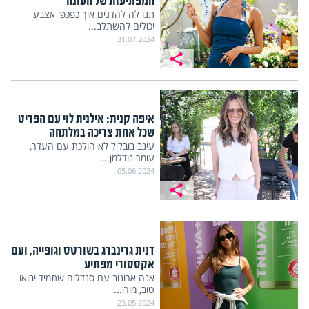
המפתיעות של העונה
תנו לה להדגים איך כפכפי אצבע
יכולים להשתלב...
31.07.2024
איפה קנית: אילנית לוי עם הפריט
שכל אחת צריכה במלתחה
עינב בובליל לא הולכת עם העדר,
עומר נודלמן...
05.06.2024
דנית גרינברג בשורטס וגופייה, ועם
אקססורי מפתיע
אנה ארונוב עם סנדלים שתמיד יבואו
טוב, מורן...
23.05.2024