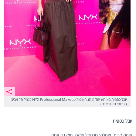
יובל כספית באירוע של מותג האיפור NYX Professional Makeup בנמל תל אביב
(צילום: גדי סיארה)
יובל כספית
איפה קנית: שמלה: טרמינל איקס, תיק ניין ווסט