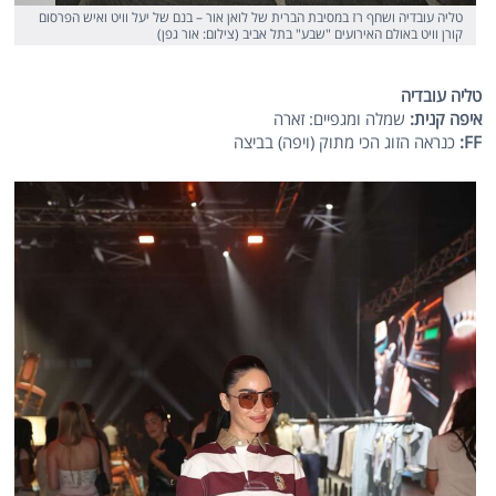
טליה עובדיה ושחף רז במסיבת הברית של לואן אור – בנם של יעל וויט ואיש הפרסום
קורן וויט באולם האירועים "שבע" בתל אביב (צילום: אור גפן)
טליה עובדיה
איפה קנית:
שמלה ומגפיים: זארה
FF:
כנראה הזוג הכי מתוק (ויפה) בביצה