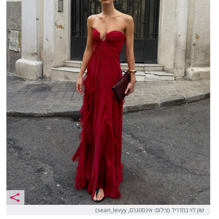
שון לוי במדריד (צילום: אינסטגרם, sean_levyy)