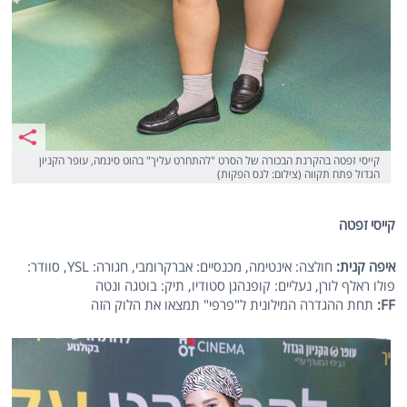
קייסי זפטה בהקרנת הבכורה של הסרט "להתחרט עליך" בהוט סינמה, עופר הקניון
הגדול פתח תקווה (צילום: לנס הפקות)
קייסי זפטה
איפה קנית:
חולצה: אינטימה, מכנסיים: אברקרומבי, חגורה: YSL, סוודר:
פולו ראלף לורן, נעליים: קופנהגן סטודיו, תיק: בוטגה ונטה
FF
:
תחת ההגדרה המילונית ל"פרפי" תמצאו את הלוק הזה