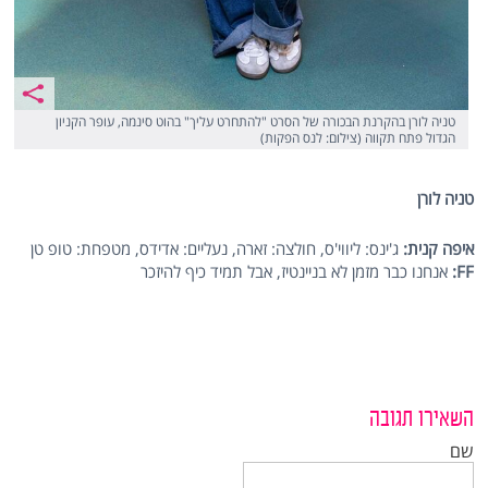
טניה לורן בהקרנת הבכורה של הסרט "להתחרט עליך" בהוט סינמה, עופר הקניון
הגדול פתח תקווה (צילום: לנס הפקות)
טניה לורן
איפה קנית:
ג'ינס: ליווי'ס, חולצה: זארה, נעליים: אדידס, מטפחת: טופ טן
FF:
אנחנו כבר מזמן לא בניינטיז, אבל תמיד כיף להיזכר
השאירו תגובה
שם