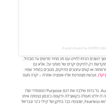
A post shared by AUPEN (@au
שך השנים הגיחו לחיינו עם תג מחיר מרשים עד מבהיל.
קדשת רק לתיקים יקרים של מותגי על, אלא גם
שימה או קווים עיצובים מדויקים, מגובים במחיר שפוי.
ניקלו,
ועכשיו מצטרפת אליו אופציה אחרת – יקרה מעט
מותג התיקים המדובר של הרגע הוא Aupen. גל גדות שילבה את דגם Purpose הפופולרי שלו
 לו יח"צ מעולה בקואצ'לה ודקוטה ג'ונסון נצפתה איתו
גם. דגם פופולרי אחר בקרב המפורסמות הוא Fearless, שנצפה כבר בחיקן של קיילי ג'נר וגבריאל