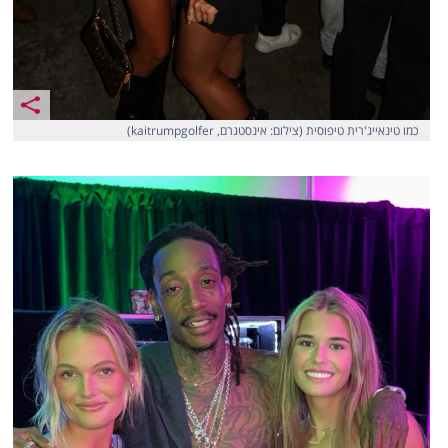
כמו טינאייג'רית טיפוסית (צילום: אינסטגרם, kaitrumpgolfer)