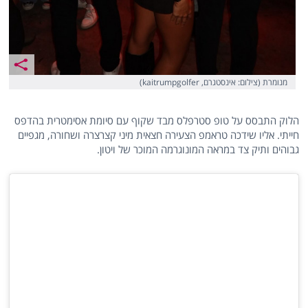
מנומרת (צילום: אינסטגרם, kaitrumpgolfer)
הלוק התבסס על טופ סטרפלס מבד שקוף עם סיומת אסימטרית בהדפס
חייתי. אליו שידכה טראמפ הצעירה חצאית מיני קצרצרה ושחורה, מגפיים
גבוהים ותיק צד במראה המונוגרמה המוכר של ויטון.