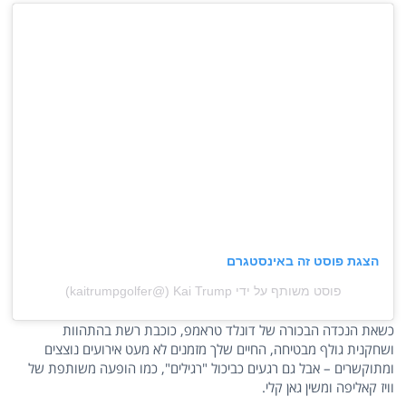
הצגת פוסט זה באינסטגרם
פוסט משותף על ידי ‏‎Kai Trump‎‏ (@‏‎kaitrumpgolfer‎‏)
כשאת הנכדה הבכורה של דונלד טראמפ, כוכבת רשת בהתהוות
ושחקנית גולף מבטיחה, החיים שלך מזמנים לא מעט אירועים נוצצים
ומתוקשרים – אבל גם רגעים כביכול "רגילים", כמו הופעה משותפת של
וויז קאליפה ומשין גאן קלי.