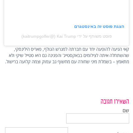
הצגת פוסט זה באינסטגרם
פוסט משותף על ידי ‏‎Kai Trump‎‏ (@‏‎kaitrumpgolfer‎‏)
קאי הגיעה להופעה יחד עם חברתה למגרש הגולף, פאריס הילינסקי,
שהשתחלה איתה לצילומים בבאקסטייג' והפגינה גם היא סטייל שיקי ולא
מתאמץ – בשמלת מיני שחורה עם מחשוף גב עמוק וצמה קלועה ברישול.
השאירו תגובה
שם