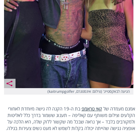
הגיעה לבאקסטייג' (צילום: אינסטגרם, kaitrumpgolfer)
אמנם מעמדה של
קאי טראמפ
בת ה-19 הקנה לה גישה מיוחדת לאחורי
הקלעים וצילום משותף עם קאליפה – תענוג ששמור בדרך כלל לאליטות
ולמקורבים בלבד – אך נראה שבכל מה שקשור ללוק שלה, היא הלכה על
אופציה נגישה שהייתה יכולה בקלות לשמש לא מעט נשים צעירות בגילה.