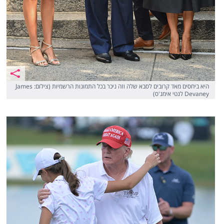
היא ביחסים מאד קרובים לסבא שלה וזה ניכר בכל התמונות הרשמיות (צילום: James
Devaney לגטי אימג'ס)