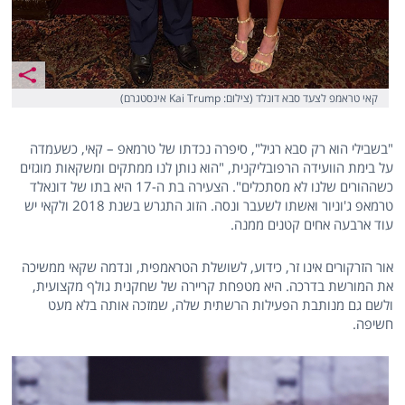
קאי טראמפ לצעד סבא דונלד (צילום: Kai Trump אינסטגרם)
"בשבילי הוא רק סבא רגיל", סיפרה נכדתו של טרמאפ – קאי, כשעמדה
על בימת הוועידה הרפובליקנית, "הוא נותן לנו ממתקים ומשקאות מוגזים
כשההורים שלנו לא מסתכלים". הצעירה בת ה-17 היא בתו של דונאלד
טרמאפ ג'וניור ואשתו לשעבר ונסה. הזוג התגרש בשנת 2018 ולקאי יש
עוד ארבעה אחים קטנים ממנה.
אור הזרקורים אינו זר, כידוע, לשושלת הטראמפית, ונדמה שקאי ממשיכה
את המורשת בדרכה. היא מטפחת קריירה של שחקנית גולף מקצועית,
ולשם גם מנותבת הפעילות הרשתית שלה, שמזכה אותה בלא מעט
חשיפה.