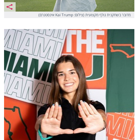
מדובר בשחקנית גולף מקצועית (צילום: Kai Trump אינסטגרם)