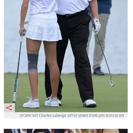
והם גם נהנים מזמן ספורט משותף (צילום: Charles Laberge לגטי אימג'ס)