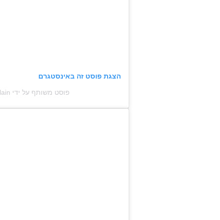
הצגת פוסט זה באינסטגרם
פוסט משותף על ידי ‏‎emma chamberlain‎‏ (@‏‎emmachamberlain‎‏)