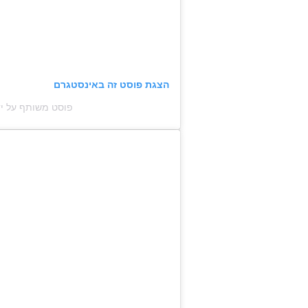
הצגת פוסט זה באינסטגרם
פוסט משותף על ידי ‏‎Giles Deacon‎‏ (@‏esdeacon_‎