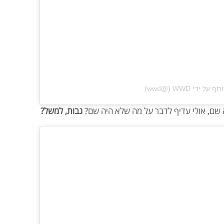
י ‏‎WWD‎‏ (@‏‎wwd‎‏)
 שם, אולי עדיף לדבר על מה שלא היה שם?
גבות, למשל?