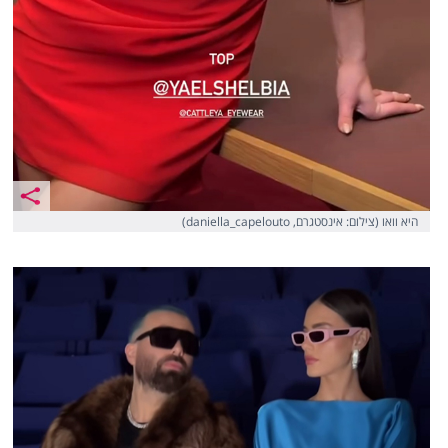
היא וואו (צילום: אינסטגרם, daniella_capelouto)