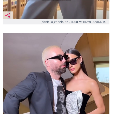
לא להתעסק (צילום: אינסטגרם, daniella_capelouto)