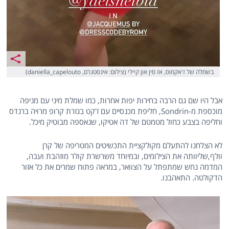
בשמלה של ז'אקמוס, אז סין און קיילי (צילום: אינסטגרם, daniella_capelouto)
אבל היו שם גם הרבה בחירות יפות אחרות, כמו שמלת מיני עם מניפה
מוכספת מ-Sondrin, חליפת מכנסיים עם ז'קט בגזרת קרופ מרויה ברנדס
וחליפה בצבע כחול מטמטם של דה אטיקו, שנאספה מבוטיק מיכל.
לא הצלחנו להתעלם מקולקציית התכשיטים המטריפה של קרן
וולף,שליוותה את הצילומים, ובמיוחד משרשרת קולר מוזהבת ועבה,
המדמה נחש שמתפתל על הצוואר, במראה פתוח שמרים את כל אזור
הדקולטה. התאהבנו.