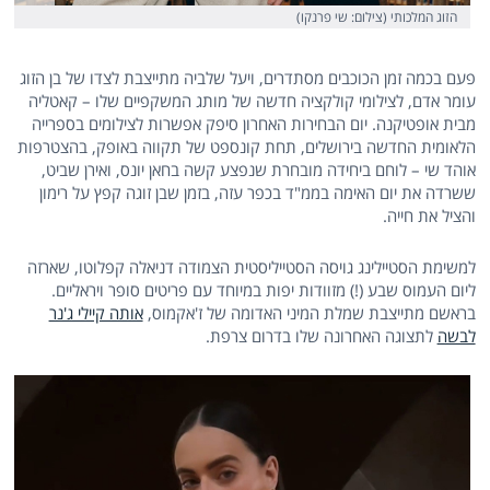
הזוג המלכותי (צילום: שי פרנקו)
פעם בכמה זמן הכוכבים מסתדרים, ויעל שלביה מתייצבת לצדו של בן הזוג
עומר אדם, לצילומי קולקציה חדשה של מותג המשקפיים שלו – קאטליה
מבית אופטיקנה. יום הבחירות האחרון סיפק אפשרות לצילומים בספרייה
הלאומית החדשה בירושלים, תחת קונספט של תקווה באופק, בהצטרפות
אוהד שי – לוחם ביחידה מובחרת שנפצע קשה בחאן יונס, ואירן שביט,
ששרדה את יום האימה בממ"ד בכפר עזה, בזמן שבן זוגה קפץ על רימון
והציל את חייה.
למשימת הסטיילינג גויסה הסטייליסטית הצמודה דניאלה קפלוטו, שארזה
ליום העמוס שבע (!) מזוודות יפות במיוחד עם פריטים סופר ויראליים.
בראשם מתייצבת שמלת המיני האדומה של ז'אקמוס,
אותה קיילי ג'נר
לבשה
לתצוגה האחרונה שלו בדרום צרפת.