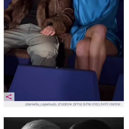
שימשיכו לחיות בסרט שלהם (צילום: אינסטגרם, daniella_capelouto)