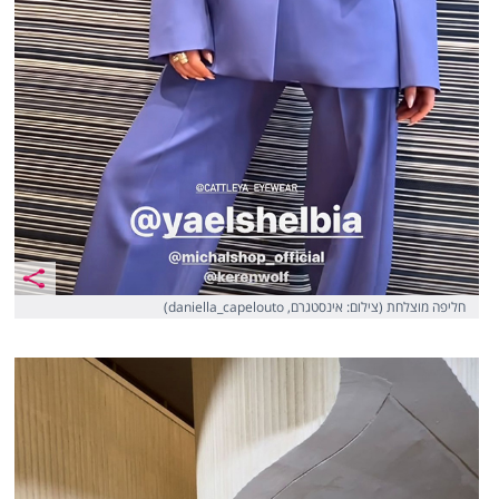
חליפה מוצלחת (צילום: אינסטגרם, daniella_capelouto)