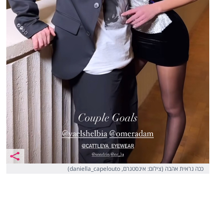
ככה נראית אהבה (צילום: אינסטגרם, daniella_capelouto)