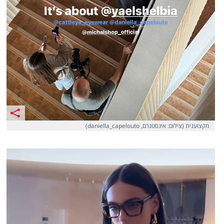
מקצוענית (צילום: אינסטגרם, daniella_capelouto)