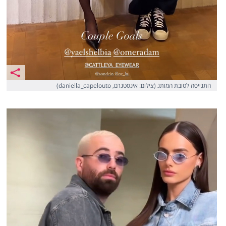
התגייסה לטובת המותג (צילום: אינסטגרם, daniella_capelouto)