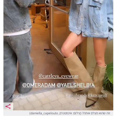
וזה שהוא מצלם אותה? (צילום: אינסטגרם, daniella_capelouto)