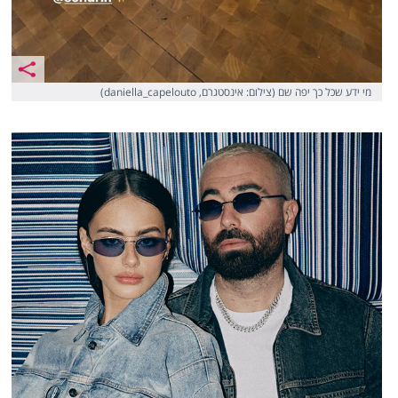
מי ידע שכל כך יפה שם (צילום: אינסטגרם, daniella_capelouto)