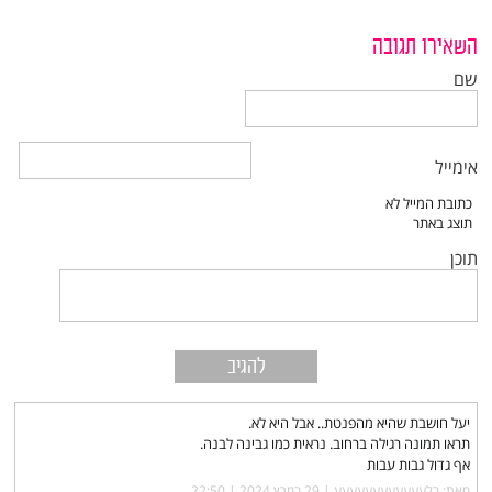
השאירו תגובה
שם
אימייל
תוכן
יעל חושבת שהיא מהפנטת.. אבל היא לא.
תראו תמונה רגילה ברחוב. נראית כמו גבינה לבנה.
אף גדול גבות עבות
מאת: בלעעעעעעעעעעעע |‏
29 במרץ 2024 | 22:50