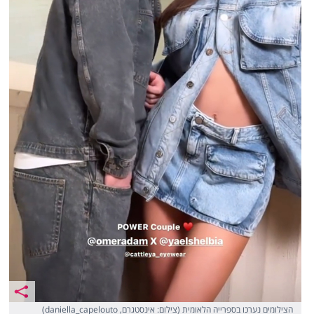
הצילומים נערכו בספרייה הלאומית (צילום: אינסטגרם, daniella_capelouto)