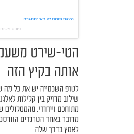
הצגת פוסט זה באינסטגרם
פוסט משותף על ידי ‏u Miu‎
הטי-שירט משעממ
אותה בקיץ הזה
לטופ השכמייה יש את כל מה שצ
שילוב מדויק בין קלילות לאלגנ
מתוחכם וייחודי. מהמסלולים ש
מדובר באחד הטרנדים הוורסטי
לאמץ בדרך שלה