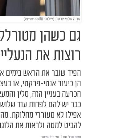
אמה אלפי יודעת (צילום: emmaalfii)
גם כשהן מטורללו
רוצות את הנעליי
הפיד שובר את הראש בימים אל
הן כיעור אנטי-פרקטי, או בע
הכרעה בעניין הזה, סלין והמעצ
כבר יש להם לפחות עוד שלושה 
אפילו לא מעוררי מחלוקת. מה
להביט למטה ולראות את הלוגו
מאת
יובל פגי
| ‏ 28 יולי 2026