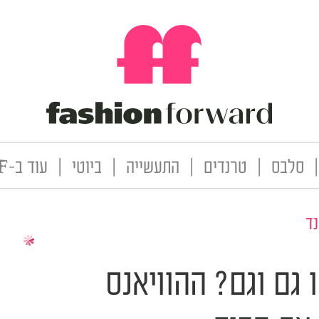
|
סלבס
|
טרנדים
|
התעשייה
|
ביוטי
|
עוד ב-FF
ד
 גם וגם? ההוויאנס