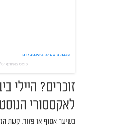
הצגת פוסט זה באינסטגרם
פוסט משותף על ידי ‏‎Emili Sindlev‎‏ (@‏ndlev‎
זוכרים? היילי בי
לאקססורי הנוסטל
בשיער אסוף או פזור, קשת הז