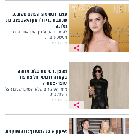
עוצרת נשימה: העולם משוכנע
שכוכבת ברידג'רטון היא בעצם בת
מלוכה
לפעמים הגבול בין המציאות והדמיון
מטשטשים,...
03.03.2026
מהפך: דמי מור בלתי מזוהה
בקארה דרמטי וחליפת עור
סופר-צמודה
אחד הפיצ'רים שלא השתנו שנים אצל
השחקנית...
01.03.2026
אייקון אופנה מטורף: זו השחקנית