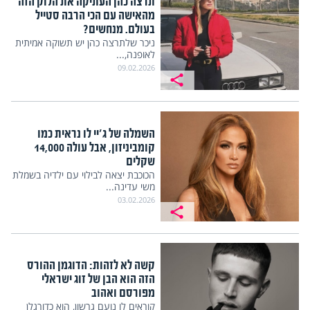
תרצה כהן העתיקה את הלוק הזה
מהאישה עם הכי הרבה סטייל
בעולם. מנחשים?
ניכר שלתרצה כהן יש תשוקה אמיתית
לאופנה,...
09.02.2026
השמלה של ג'יי לו נראית כמו
קומביניזון, אבל עולה 14,000
שקלים
הכוכבת יצאה לבילוי עם ילדיה בשמלת
משי עדינה...
03.02.2026
קשה לא לזהות: הדוגמן ההורס
הזה הוא הבן של זוג ישראלי
מפורסם ואהוב
קוראים לו נועם גרשון, הוא כדורגלן