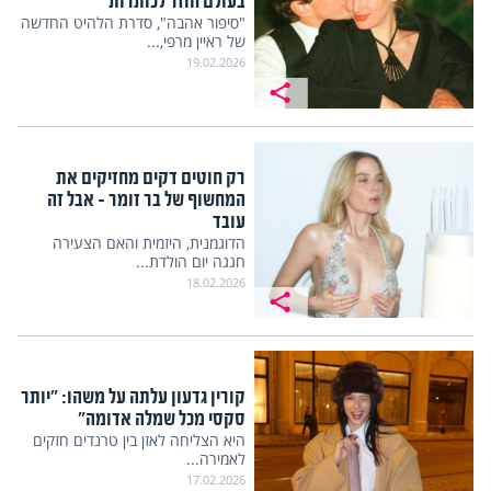
בעולם חוזר לכותרות
"סיפור אהבה", סדרת הלהיט החדשה
של ראיין מרפי,...
19.02.2026
רק חוטים דקים מחזיקים את
המחשוף של בר זומר – אבל זה
עובד
הדוגמנית, היזמית והאם הצעירה
חגגה יום הולדת...
18.02.2026
קורין גדעון עלתה על משהו: "יותר
סקסי מכל שמלה אדומה"
היא הצליחה לאזן בין טרנדים חזקים
לאמירה...
17.02.2026