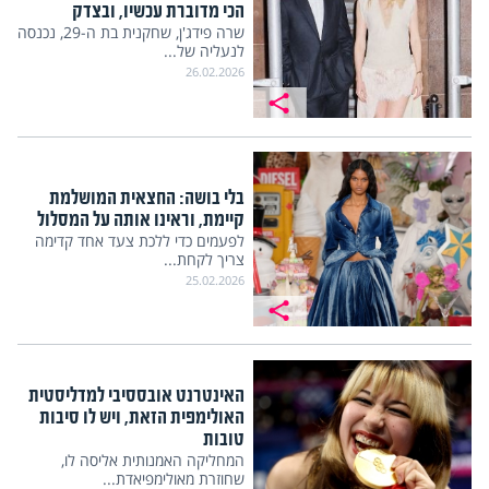
הכי מדוברת עכשיו, ובצדק
שרה פידג'ן, שחקנית בת ה-29, נכנסה
לנעליה של...
26.02.2026
בלי בושה: החצאית המושלמת
קיימת, וראינו אותה על המסלול
לפעמים כדי ללכת צעד אחד קדימה
צריך לקחת...
25.02.2026
האינטרנט אובססיבי למדליסטית
האולימפית הזאת, ויש לו סיבות
טובות
המחליקה האמנותית אליסה לו,
שחוזרת מאולימפיאדת...