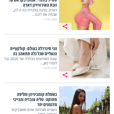
סטייל בולגרי: אנחנו בקראש על
זוכת האירוויזיון דארה
דארה, נציגת בולגריה בת ה-27,
שבתה את ליבנו...
17.05.2026
הכי סינדרלה בעולם: קולקציית
הנעליים שכל כלה תתאהב בה
עונת האירועים הגדולה של 2026 כבר
לגמרי כאן,...
14.05.2026
בשמלת קומביניזון וחליפה
מתוקה: טליה עובדיה והבייבי
מדגמנים יחד
השניים מוכיחים שהם מושבניקים
בנשמה, בסשן...