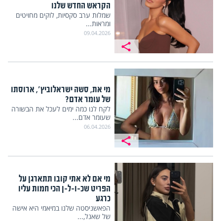
הקראש החדש שלנו
שמלות ערב סקסיות, לוקים מחויטים
ומראות...
09.04.2026
מי את, סשה ישראלוביץ', ארוסתו
של עומר אדם?
לקח לנו כמה ימים לעכל את הבשורה
שעומר אדם...
06.04.2026
מי אם לא אתי קובו תתארגן על
הפריט שכ-ו-ל-ן הכי חמות עליו
כרגע
הפאשניסטה שלנו במיאמי היא אישה
של שאנל,...