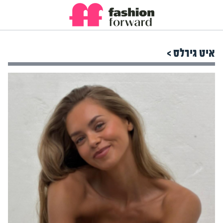
איט גירלס >