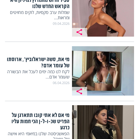
ספיר הרוש מהמרוץ למיליון היא
הקראש החדש שלנו
שמלות ערב סקסיות, לוקים מחויטים
ומראות...
09.04.2026
מי את, סשה ישראלוביץ', ארוסתו
של עומר אדם?
לקח לנו כמה ימים לעכל את הבשורה
שעומר אדם...
06.04.2026
מי אם לא אתי קובו תתארגן על
הפריט שכ-ו-ל-ן הכי חמות עליו
כרגע
הפאשניסטה שלנו במיאמי היא אישה
של שאנל,...