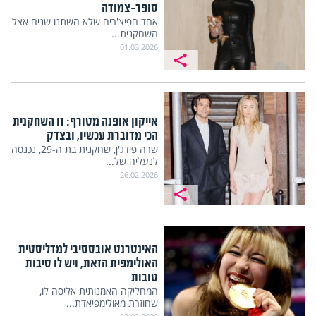
סופר-צמודה
אחד הפיצ'רים שלא השתנו שנים אצל
השחקנית...
01.03.2026
אייקון אופנה מטורף: זו השחקנית
הכי מדוברת עכשיו, ובצדק
שרה פידג'ן, שחקנית בת ה-29, נכנסה
לנעליה של...
26.02.2026
האינטרנט אובססיבי למדליסטית
האולימפית הזאת, ויש לו סיבות
טובות
המחליקה האמנותית אליסה לו,
שחוזרת מאולימפיאדת...
23.02.2026