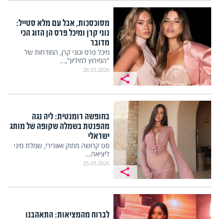
מסוכסכות, אבל עם מלא סטייל:
נוני קרן ומיכל פרס הן הזוג הכי
מדובר
מיכל פרס ונוני קרן, המודחות של
"המירוץ למיליון",...
26.03.2026
בחופשה רומנטית: ליה נגה
מהפנטת בשמלה שקופה של מותג
ישראלי
סט קרושה מתוק ואוורירי, שמלת מיני
ליציאה...
25.03.2026
לברוח מהמציאות: התאהבנו