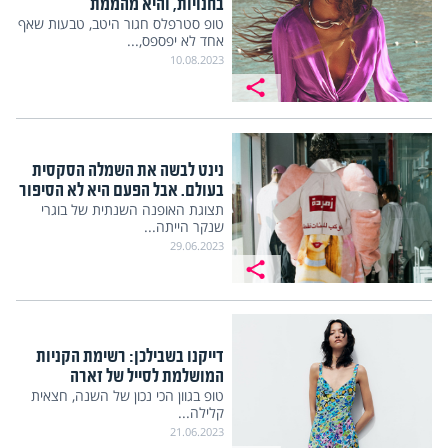
בחנויות, והיא מהממת
טופ סטרפלס חגור היטב, טבעות שאף
אחד לא יפספס,...
10.08.2023
נינט לבשה את השמלה הסקסית
בעולם. אבל הפעם היא לא הסיפור
תצוגת האופנה השנתית של בוגרי
שנקר הייתה...
29.06.2023
דייקנו בשבילכן: רשימת הקניות
המושלמת לסייל של זארה
טופ בגוון הכי נכון של השנה, חצאית
קלילה...
21.06.2023