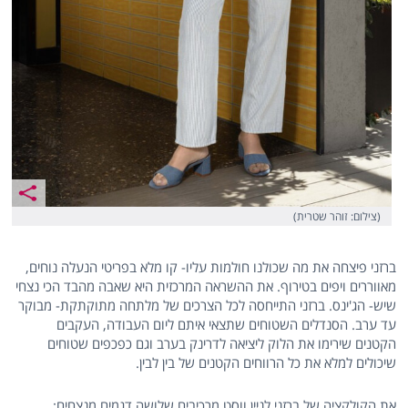
(צילום: זוהר שטרית)
ברזני פיצחה את מה שכולנו חולמות עליו- קו מלא בפריטי הנעלה נוחים,
מאווררים ויפים בטירוף. את ההשראה המרכזית היא שאבה מהבד הכי נצחי
שיש- הג'ינס. ברזני התייחסה לכל הצרכים של מלתחה מתוקתקת- מבוקר
עד ערב. הסנדלים השטוחים שתצאי איתם ליום העבודה, העקבים
הקטנים שירימו את הלוק ליציאה לדרינק בערב וגם כפכפים שטוחים
שיכולים למלא את כל הרווחים הקטנים של בין לבין.
את הקולקציה של ברזני לניין ווסט מרכיבים שלושה דגמים מנצחים: