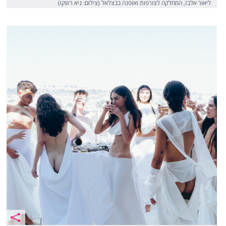
ליאור אלבז, המחלקה לצורפות ואופנה בבצלאל (צילום: גיא רשקו)