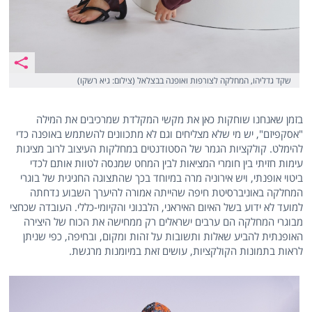
שקד גדליהו, המחלקה לצורפות ואופנה בבצלאל (צילום: גיא רשקו)
בזמן שאנחנו שוחקות כאן את מקשי המקלדת שמרכיבים את המילה
"אסקפיזם", יש מי שלא מצליחים וגם לא מתכוונים להשתמש באופנה כדי
להימלט. קולקציות הגמר של הסטודנטים במחלקות העיצוב לרוב מציגות
עימות חזיתי בין חומרי המציאות לבין המחט שמנסה לטוות אותם לכדי
ביטוי אופנתי, ויש אירוניה מרה במיוחד בכך שהתצוגה החגיגית של בוגרי
המחלקה באוניברסיטת חיפה שהייתה אמורה להיערך השבוע נדחתה
למועד לא ידוע בשל האיום האיראני, הלבנוני והקיומי-כללי. העובדה שכחצי
מבוגרי המחלקה הם ערבים ישראלים רק ממחישה את הכוח של היצירה
האופנתית להביע שאלות ותשובות על זהות ומקום, ובחיפה, כפי שניתן
לראות בתמונות הקולקציות, עושים זאת במיומנות מרגשת.