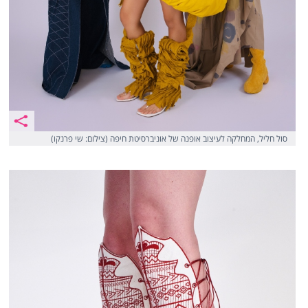
סול חליל, המחלקה לעיצוב אופנה של אוניברסיטת חיפה (צילום: שי פרנקו)