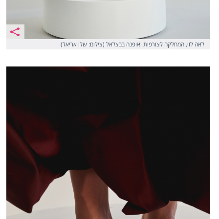
לאה לוי, המחלקה לצורפות ואופנה בבצלאל (צילום: שלו אריאל)