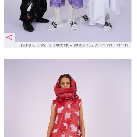
רגד דאהר, המחלקה לעיצוב אופנה של אוניברסיטת חיפה (צילום: שי פרנקו)