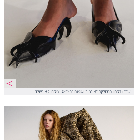
שקד גדליהו, המחלקה לצורפות ואופנה בבצלאל (צילום: גיא רשקו)