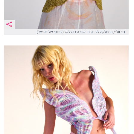
גלי וולף, המחלקה לצורפות ואופנה בבצלאל (צילום: שלו אריאל)