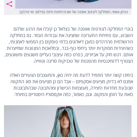
נורמן עאסי, המחלקה לעיצוב אופנה של אוניברסיטת חיפה (צילום: שי פרנקו)
בוגרי המחלקה לצורפות ואופנה של בצלאל כן קיבלו את הרגע שלהם
השבוע, עם פתיחת התערוכה שמציגה את עבודות הגמר. גם במחלקה
הירושלמית מהדהדים כמובן דיאלוגים בלתי פוסקים בין הממשי לאמנותי,
כשהיצירות ממוקדות יותר ביחסי גוף-בגד, ובמלאכות המגוונות שמייצרות
אותם. דגש חזק על אביזרים, בפרט כמה עיצובי נעליים משגעים ומשוגעים,
הצטרף לדומיננטיות מהפנטת של טכניקות סריגה וטווייה.
בימינו קשה יותר מתמיד לדעת מה יהיה כאן, והמעצבים הצעירים האלה
אמנם לא בדיוק מציעים אסקפיזם – אבל הם כן מציעים את סוג התקווה
שנובעת מחדוות היצירה, מעוצמות הכישרון ומהתבונה שבהתבוננות
כזאת על הזמן והמקום. וגם, כאמור, כמה אקססוריז היסטריים במיוחד.