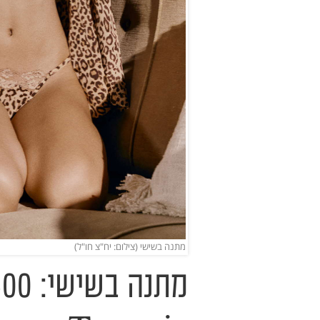
מתנה בשישי (צילום: יח"צ חו"ל)