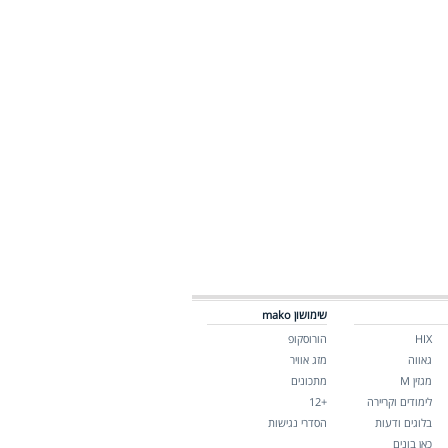
שימושון mako
HIX
הורוסקופ
גאווה
מזג אוויר
מגזין M
מתכונים
לימודים וקריירה
+12
בלוגים ודעות
הסדרי נגישות
כאן בונים