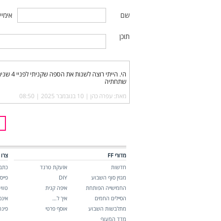
שם
אימיי
תוכן
הי. היי
שתחתיה
מאת: עפרה כהן |‏
10 בנובמבר 2025 | 08:50
מדורי FF
צרו 
חדשות
אזעקת טרנד
כתבו
מגזין סוף השבוע
DIY
פייס
החמישייה הפותחת
איפה קנית
טווי
הסיילים החמים
איך ל…
אינ
מתלבשות השבוע
אוסף פרטי
פינ
מדד המעוף