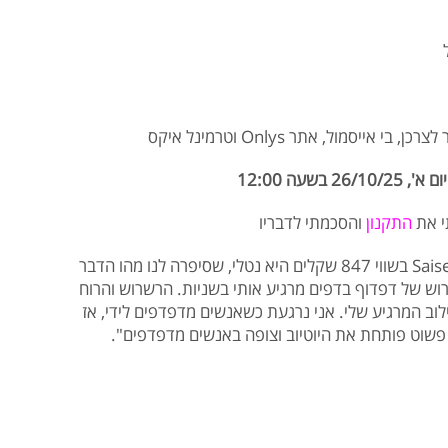
ן, בי אייסמול, אתר Onlys וטרמינל איקס
שעה 12:00
י את
התקנון
והסכמתי לדבריו
הזוכה משבוע שעבר במכנסיים וטופ של Saisei בשווי 847 שקלים היא נטלי, שסיפרה לנו מהו הדבר
וש של דפדוף בדפים מרגיע אותי בשניות. הרשרוש והרוח
לוב המרגיע שלי. אני נרגעת כשאנשים מדפדפים לידי, אז
 פשוט פותחת את היוטיוב וצופה באנשים מדפדפים".