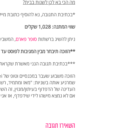
מה הכי בא לכן לשנות בבית?
*בכתיבת התגובה, נא להוסיף כתובת מייל
שווי המתנה: 1,028 שקלים
ניתן להשיג ברשתות
סופר פארם
, המשביר לצרכ
**הזוכה תיבחר מבין המגיבות לפוסט עד יום א', 26/10/25 ב
***בכתיבת תגובה הנני מאשרת שקראת
שמרגיע אותה בשניות: "מאז ומתמיד, רשר
העדינה של הדפדוף בעיתון/מגזין, זה השי
אם לא נמצא מישהו לידי שידפדף, אז אני
השאירו תגובה