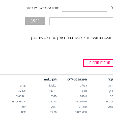
ל
כתובת המייל לא תוצג באתר
תי רוצה לשנות את הספה שקניתי לפניי 4 שנים והיא ספה מעצבנת כי כל פעם החלק העליון שלה גולש עם המזרן
תגובות נוספות
קשר
חיפושים פופולריים
תוכן mako
 לנו
נעליים
Mako
גברים
בוק
חולצה
חדשות
LIVING
טר
שמלה
סלבס
9 חודשים
סטגרם
שמלת כלה
תרבות
בית ומשפחה
טרסט
טרנדים
מוזיקה
אוטו
אנה וינטור
ספורט
פז"ם