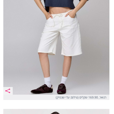
רנואר, 169.90 שקלים (צילום: עדי שנפיק)