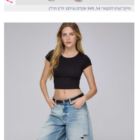
מייקל קורס לפקטורי 54, 949 שקלים (צילום: יח"צ חו"ל)