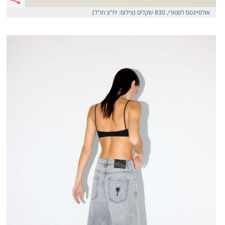
אולסיינטס לסטורי, 830 שקלים (צילום: יח"צ חו"ל)