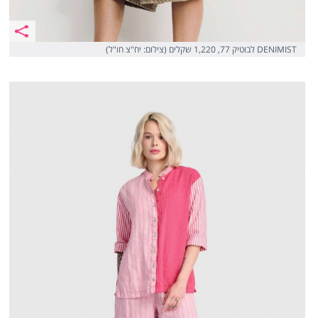
DENIMIST לבוטיק 77, 1,220 שקלים (צילום: יח"צ חו"ל)