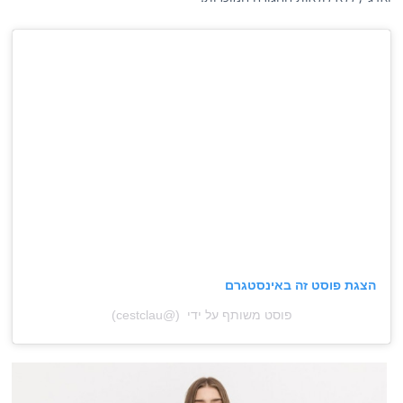
הצגת פוסט זה באינסטגרם
פוסט משותף על ידי ‏‏ (@‏‎cestclau‎‏)