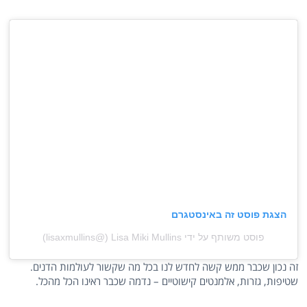
הצגת פוסט זה באינסטגרם
פוסט משותף על ידי ‏‎Lisa Miki Mullins‎‏ (@‏‎lisaxmullins‎‏)
זה נכון שכבר ממש קשה לחדש לנו בכל מה שקשור לעולמות הדנים.
שטיפות, גזרות, אלמנטים קישוטיים – נדמה שכבר ראינו הכל מהכל.