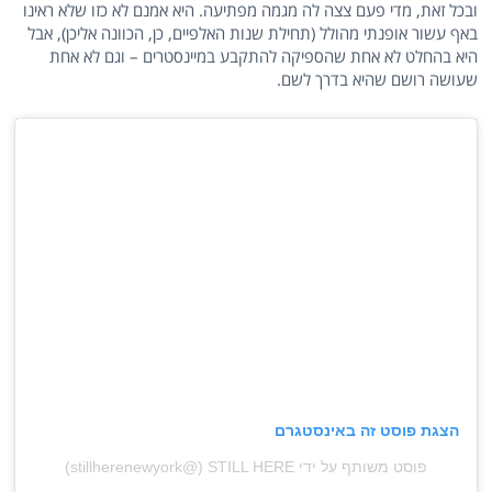
ובכל זאת, מדי פעם צצה לה מגמה מפתיעה. היא אמנם לא כזו שלא ראינו
באף עשור אופנתי מהולל (תחילת שנות האלפיים, כן, הכוונה אליכן), אבל
היא בהחלט לא אחת שהספיקה להתקבע במיינסטרים – וגם לא אחת
שעושה רושם שהיא בדרך לשם.
הצגת פוסט זה באינסטגרם
פוסט משותף על ידי ‏‎STILL HERE‎‏ (@‏‎stillherenewyork‎‏)