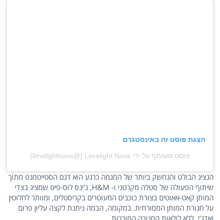
הצגת פוסט זה באינסטגרם
פוסט משותף על ידי ‏‎Limelight Nova‎‏ (@‏‎limelightnova‎‏)
הנציג הבולט והנחשק ביותר של המגמה כרגע הוא דגם הסטייטמנט מתוך
שיתוף הפעולה של סטלה מקרטני ו- H&M, ג'ינס לוס-פיט שמציג בצדי
המותן קאט-אאוטים בצורת כוכבים המעוטרים בקריסטלים, ומוותר לחלוטין
על חגורת המותן המסורתית. במקומה, הבמה ניתנת לקצה עליון פרום
ואדג'י, ללא לולאות החגורה המוכרות.