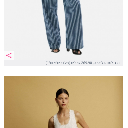
מנגו לטרמינל איקס, 269.90 שקלים (צילום: יח"צ חו"ל)