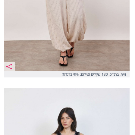
איתי ברנדס, 180 שקלים (צילום: איתי ברנדס)