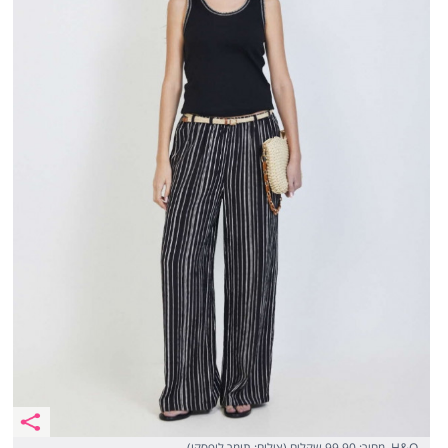
H&O, מחיר: 99.90 שקלים (צילום: תומר לופסקו)