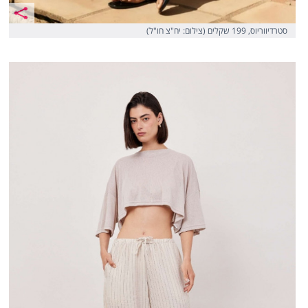
סטרדיווריוס, 199 שקלים (צילום: יח"צ חו"ל)