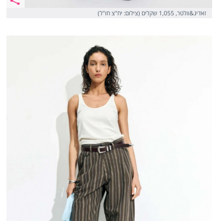
זאדיג&וולטר, 1,055 שקלים (צילום: יח"צ חו"ל)