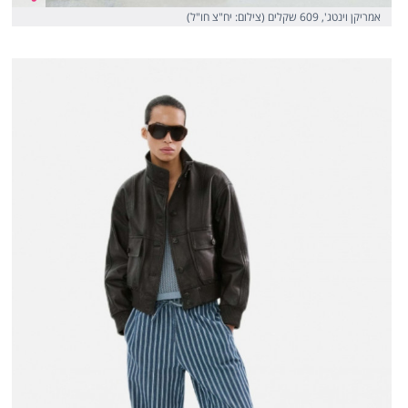
אמריקן וינטג', 609 שקלים (צילום: יח"צ חו"ל)