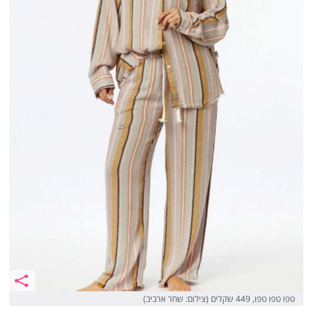
טפו טפו טפו, 449 שקלים (צילום: שחר ארביב)