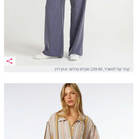
קנת' קול למשביר, 239.90 שקלים (צילום: יונתן לוי)