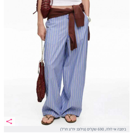
בימבה אי לולה, 690 שקלים (צילום: יח"צ חו"ל)