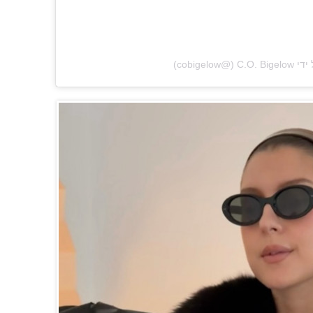
‎cobigelo‏)