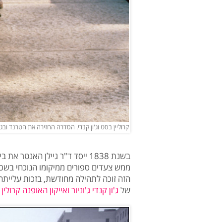
קרוליין בסט וג'ון קנדי. הסדרה החזירה את הטרנד ובגדול (צילום: tchell Gerber
ממש צעדים ספורים ממיקומו הנוכחי בשכונת 
הזה זוכה לתהילה מחודשת, בזכות עליית
של
ג'ון קנדי ג'וניור ואייקון האופנה קרולי