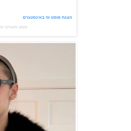
הצגת פוסט זה באינסטגרם
פוסט משותף על ידי ‏‎C.O. Bigelow‎‏ (@‏w‎