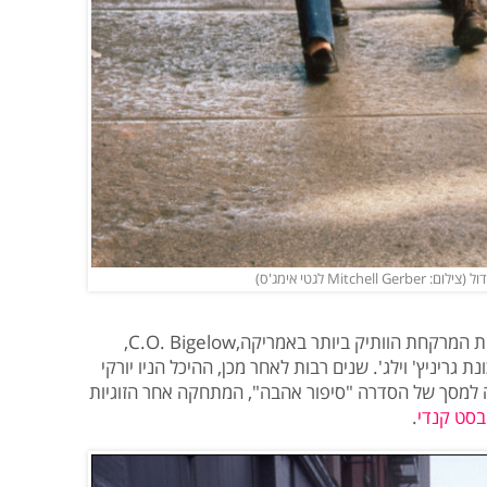
Mi לגטי אימג'ס)
בשנת 1838 ייסד ד"ר גיילן האנטר את בית המרקחת הוותיק ביותר באמריקה,C.O. Bigelow,
גריניץ' וילג'. שנים רבות לאחר מכן, ההיכל הניו יורקי
ה למסך של הסדרה "סיפור אהבה", המתחקה אחר הזוגיות
ן בסט קנדי
.