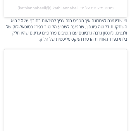
פוסט משותף על ידי ‏‎kathi annabell‎‏ (@‏‎kathiannabeell‎‏)
מי שדיגמנה לאחרונה איך הפריט הזה צריך להיראות בחורף 2026 היא
השחקנית דקוטה ג׳ונסון, שהגיעה לשבוע הקוטור בפריז בטוטאל-לוק של
ולנטינו. ג'ונסון גרבה גרביונים עם מוטיבים פרחוניים עדינים שהיו חלק
בלתי נפרד מאווירת הרטרו המקסימליסטית של הלוק.