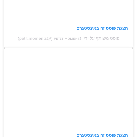
הצגת פוסט זה באינסטגרם
פוסט משותף על ידי ‏‎ᴘᴇᴛɪᴛ ᴍᴏᴍᴇɴᴛꜱ.‎‏ (@‏‎petit.moments‎‏)
הצגת פוסט זה באינסטגרם