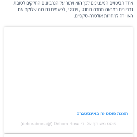
אחד הביטויים המעניינים לכך הוא ויתור על הגרביונים החלקים לטובת
גרביונים במראה תחרה רומנטי, וינטג׳י, לפעמים גם כזה שלוקח את
האווירה למחוזות אולטרה-סקסיים.
הצגת פוסט זה באינסטגרם
פוסט משותף על ידי ‏‎Débora Rosa‎‏ (@‏‎deborabrosa‎‏)