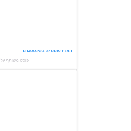
הצגת פוסט זה באינסטגרם
פוסט משותף על ידי ‏‎Maryam‎‏ (@‏m.wardaa‎