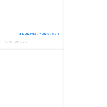
הצגת פוסט זה באינסטגרם
פוסט משותף על ידי ‏‎Chiara Ferragni‏ (@‏‎chiaraferragni‎