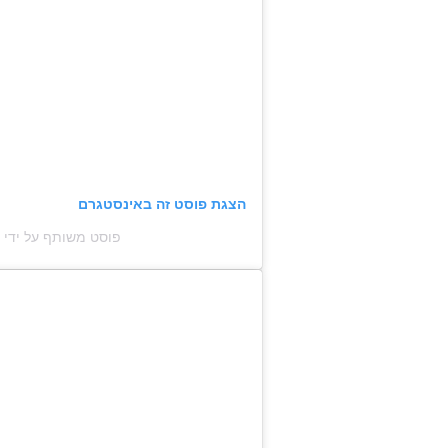
הצגת פוסט זה באינסטגרם
פוסט משותף על ידי ‏‎TALIA OVADIA RAZ‎‏ (@‏‎taliaovadia1‎‏)