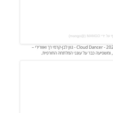
‎M‏ (@‏‎mango‎‏)
מאז שפנטון הכריזה על צבע השנה של 2026 - Cloud Dancer - גוון לבן-קרמי רך ואוורירי –
 ומשפיעה כבר על עוגני המלתחה החורפית.