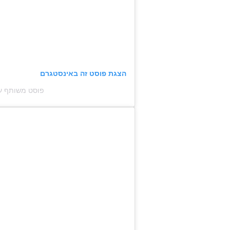
הצגת פוסט זה באינסטגרם
פוסט משותף על ידי ‏‎Tirtza Ti‎‏ (@‏n‎