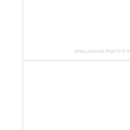
‎tirtza_cohe‏)