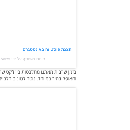
הצגת פוסט זה באינסטגרם
פוסט משותף על ידי ‏‎Coral Simanovich Roberto‎‏ (@‏‎coralsimanovich‎‏)
בזמן שרבות מאתנו מתלבטות בין ז’קט שח
והאופק בהיר במיוחד, נוטה לגוונים חלביים