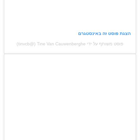
הצגת פוסט זה באינסטגרם
פוסט משותף על ידי ‏‎Tine Van Cauwenberghe‎‏ (@‏‎tinvcb‎‏)