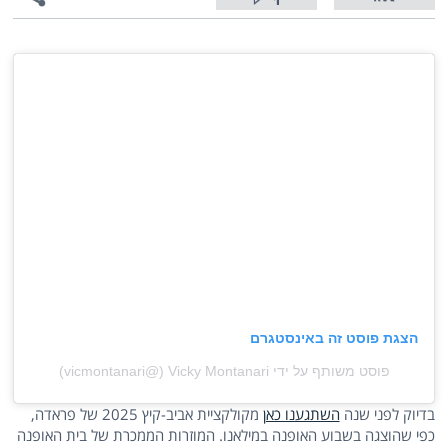
1
הצגת פוסט זה באינסטגרם
פוסט משותף על ידי ‏‎Vicky Montanari‎‏ (@‏‎vicmontanari‎‏)
בדיוק לפני שנה
השתגענו כאן
מקולקציית אביב-קיץ 2025 של פראדה,
כפי שהוצגה בשבוע האופנה במילאנו. המוזרות הממכרת של בית האופנה