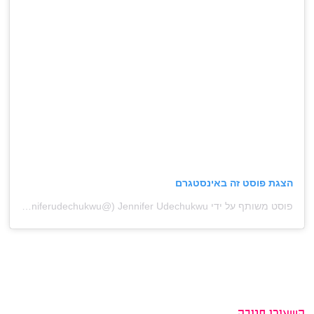
הצגת פוסט זה באינסטגרם
פוסט משותף על ידי ‏‎Jennifer Udechukwu‎‏ (@‏‎jenniferudechukwu‎‏)