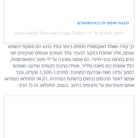
הצגת פוסט זה באינסטגרם
פוסט משותף על ידי ‏‎Roarvale Image Gallery‎‏ (@‏‎roarvale‎‏)
כך קורה שאחד האקססוריז החמים ביותר בפיד כרגע הם משקפי השמש
עצמם, אלה שחוברו במקור לצעיף: צמד מעוינים עצומים שמקיפים חצי
פנים במראה זבובי-חייזרי. הם אומצו באהבה על ידי מיטב הפאשניסטות,
כולל אושיות כמו טיאנה טיילור, ואפילו נציגות מקומית שידענו שאפשר
לסמוך עליה: מאיה אבירעם המצוינת. מחירם כ-1,500 שקלים, וכבר
אפשר לאתר תרגומים נגישים ברשתות המהירות. רק אל תתפלאו כשתראו
אותם משתרעים על פרצופים ברחוב. בעצם, תתפלאו. זה כל הכיף.