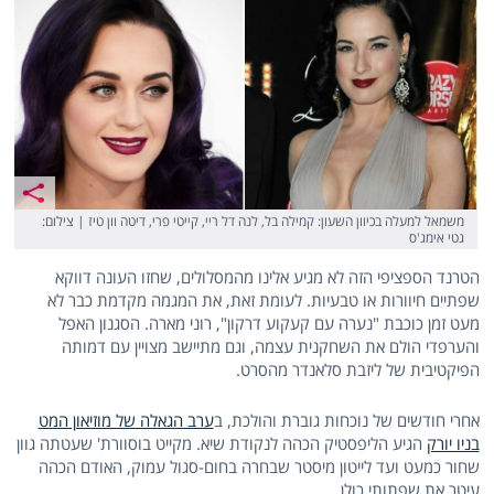
משמאל למעלה בכיוון השעון: קמילה בל, לנה דל ריי, קייטי פרי, דיטה וון טיז | צילום:
גטי אימג'ס
הטרנד הספציפי הזה לא מגיע אלינו מהמסלולים, שחזו העונה דווקא
שפתיים חיוורות או טבעיות. לעומת זאת, את המגמה מקדמת כבר לא
מעט זמן כוכבת "נערה עם קעקוע דרקון", רוני מארה. הסגנון האפל
והערפדי הולם את השחקנית עצמה, וגם מתיישב מצויין עם דמותה
הפיקטיבית של ליזבת סלאנדר מהסרט.
אחרי חודשים של נוכחות גוברת והולכת, ב
ערב הגאלה של מוזיאון המט
בניו יורק
הגיע הליפסטיק הכהה לנקודת שיא. מקייט בוסוורת' שעטתה גוון
שחור כמעט ועד לייטון מיסטר שבחרה בחום-סגול עמוק, האודם הכהה
עיטר את שפתותי כולן.