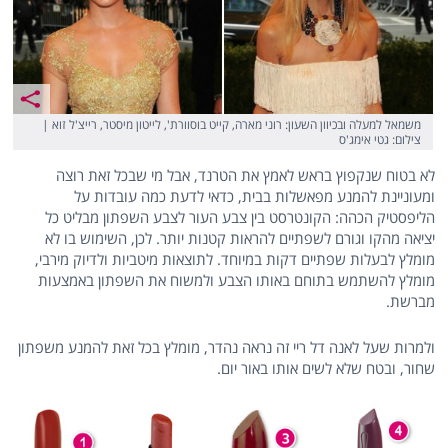
משמאל למעלה ובכיוון השעון: רוני מארה, קייט בוסוורת', לייטון מיסטר, רייצ'ל זוא |
צילום: גטי אימג'ס
לא בטוח שנקפוץ בראש לאמץ את הטרנד, אבל מי שבכל זאת רוצה
ומעוניינת להמנע מפאשלות בבית, כדאי לדעת כמה עובדות על
הליפסטיק הכהה: הקונטרסט בין צבע העור לצבע השפתון מבליט כל
יציאה מהקו וגורם לשפתיים להראות קטנות יותר. לכן, השימוש בו לא
מומלץ לבעלות שפתיים דקות במיוחד. לתוצאות מיטביות ולדיוק מירבי,
מומלץ להשתמש בתוחם באותו הצבע ולמשוח את השפתון באמצעות
מברשת.
ולמרות שעל לאנה דל ריי זה נראה נהדר, מומלץ בכל זאת להמנע משפתון
שחור, ובטח שלא לשים אותו באור יום.