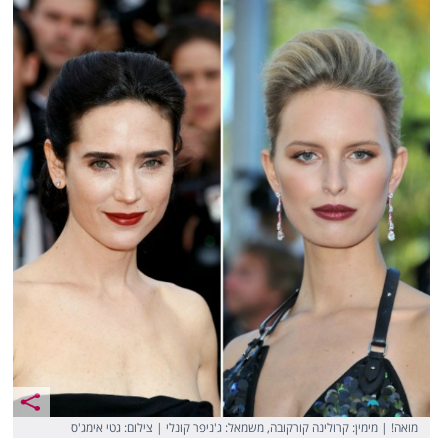
מואה! | מימין: קרולינה קורקובה, משמאל: ג'ניפר קונלי | צילום: גטי אימג'ס