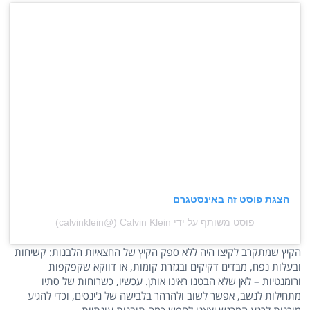
הצגת פוסט זה באינסטגרם
פוסט משותף על ידי ‏‎Calvin Klein‎‏ (@‏‎calvinklein‎‏)
הקיץ שמתקרב לקיצו היה ללא ספק הקיץ של החצאיות הלבנות: קשיחות
ובעלות נפח, מבדים דקיקים ובגזרת קומות, או דווקא שקפקפות
ורומנטיות – לאן שלא הבטנו ראינו אותן. עכשיו, כשרוחות של סתיו
מתחילות לנשב, אפשר לשוב ולהרהר בלבישה של ג'ינסים, וכדי להגיע