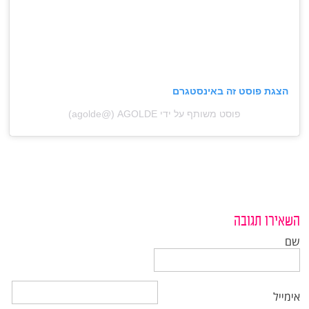
הצגת פוסט זה באינסטגרם
פוסט משותף על ידי ‏‎AGOLDE‎‏ (@‏‎agolde‎‏)
השאירו תגובה
שם
אימייל