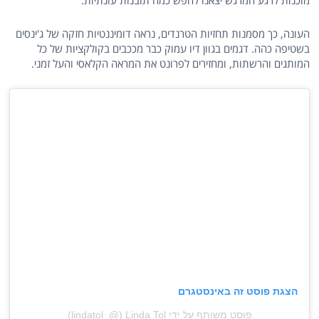
מוכנות לרגע המרגש יצאנו לחפש כמה תובנות עונתיות.
העונה, כך מסמנות תחזיות הטרנדים, נראה דומיננטיות חזקה של ג'ינסים
בשטיפה כהה. דגמים בגוון דיו עמוק כבר מככבים בקולקציות של כל
המותגים והרשתות, ומחזירים לפרונט את המראה הקלאסי והעל זמני.
הצגת פוסט זה באינסטגרם
פוסט משותף על ידי ‏‎Linda Tol‎‏ (@‏‎lindatol_‎‏)