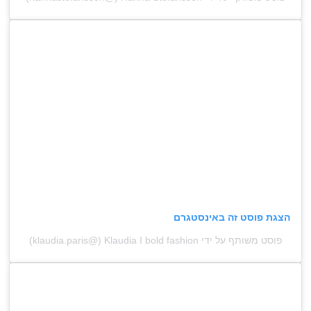
הצגת פוסט זה באינסטגרם
פוסט משותף על ידי ‏‎Klaudia I bold fashion‎‏ (@‏‎klaudia.paris‎‏)