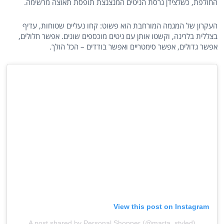
החולפת, כשלצידן גרסת הניטים המנצנצת תופסת תאוצה מרשימה.
העקרון של המגמה המורחבת הוא פשוט: קחו נעליים שטוחות, עדיף
בצללית בלרינה, וקשטו אותן עם ניטים מוכספים שונים. אפשר חלולים,
אפשר גדולים, אפשר סימטריים ואפשר בודדים – הכל הולך.
View this post on Instagram
A post shared by Personal Shopper (@marta_styled)