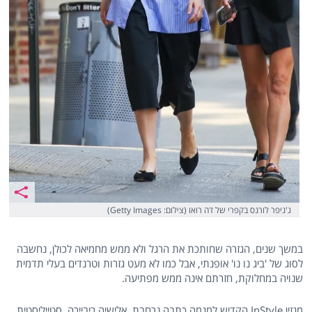
ג'ניפר לורנס בקפרי של דה רואו (צילום: Getty Images)
במשך שנים, הגזרה שחותכת את הרגל ולא ממש מחמיאה לכולן, נחשבה
לסוג של 'ביג נו נו' אופנתי, אבל כמו לא מעט גזרות וטרנדים בעלי תדמית
שנויה במחלוקת, חזרתם אינה ממש מפתיעה.
מגזין InStyle הקדיש למגמה כתבה נרחבת. אלישיה ריביירה, סטייליסטית