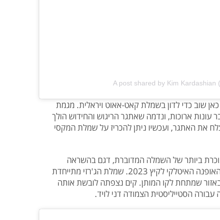
A post shared by Kim Kardashian
כאן שוב כדי לדון בשמלת קאט-אאוט ויראלית. מגמת
 עונות ארוכות, ונדמה שאתגר הריגוש והחידוש הולך
צלח את האתגר, ועכשיו ניתן להכריז על שמלת המקסי
וכרת ביותר של השמלה המדוברת, דגם בהשראה
ניינטיזית מקולקציית הרדי-טו-וור של בית האופנה האיטלקי לקיץ 2023. שמלת הג'רזי מתייחדת
אזור שמתחת לקו המותן. קים נצפתה לובשת אותה
 עבורה הסטייליסטית הצמודה דני לויד.