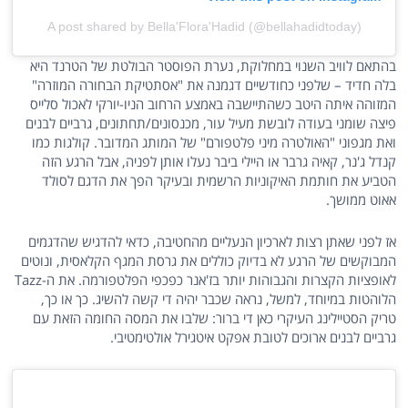
A post shared by Bella'Flora'Hadid (@bellahadidtoday)
בהתאם לוויב השנוי במחלוקת, נערת הפוסטר הבולטת של הטרנד היא
בלה חדיד – שלפני כחודשיים דגמנה את "אסתטיקת הבחורה המוזרה"
המזוהה איתה היטב כשהתיישבה באמצע הרחוב הניו-יורקי לאכול סלייס
פיצה שומני בעודה לובשת מעיל עור, מכנסונים/תחתונים, גרביים לבנים
ואת מגפוני "האולטרה מיני פלטפורם" של המותג המדובר. קולגות כמו
קנדל ג'נר, קאיה גרבר או היילי ביבר נעלו אותן לפניה, אבל הרגע הזה
הטביע את חותמת האיקוניות הרשמית ובעיקר הפך את הדגם לסולד
אאוט ממושך.
אז לפני שאתן רצות לארכיון הנעליים מהחטיבה, כדאי להדגיש שהדגמים
המבוקשים של הרגע לא בדיוק כוללים את גרסת המגף הקלאסית, ונוטים
לאופציות הקצרות והגבוהות יותר בז'אנר כפכפי הפלטפורמה. את ה-Tazz
הלוהטות במיוחד, למשל, נראה שכבר יהיה די קשה להשיג. כך או כך,
טריק הסטיילינג העיקרי כאן די ברור: שלבו את המסה החומה הזאת עם
גרביים לבנים ארוכים לטובת אפקט איטגירל אולטימטיבי.