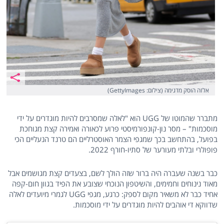
אלזה הוסק מדגימה (צילום: GettyImages)
מתברר שהמוטו של UGG הוא "לאלה שמסרבים להיות מוגדרים על ידי
מוסכמות" – מסר נון-קונפורמיסטי פרוע לכאורה ואמירה קצת מגוחכת
בפועל, בהתחשב בכך שמגפי הצמר האוסטרליים הם טרנד הנעליים הכי
פופולרי ובלתי מעורער של סתיו-חורף 2022.
כבר בשנה שעברה היה ברור שזה הולך לשם, בצעדים קצת מגושמים אבל
מאוד נינוחים וחמימים, והשיטפון הנוכחי שצובע את הפיד בגוון חום-קפה
אחיד כבר לא משאיר מקום לספק: כרגע, מגפי UGG לגמרי מיועדים לאלה
שדווקא די אוהבים להיות מוגדרים על ידי מוסכמות.