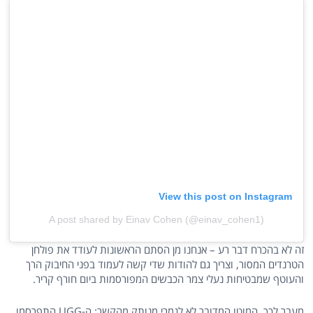
View this post on Instagram
A post shared by Einav Cohen (@einav_cohen1)
זה לא בהכרח דבר רע – אנחנו מן הסתם הראשונות לעודד את פולחן
הטרנדים המסור, וצריך גם להודות שדי קשה לעמוד בפני החיבוק הרך
והעוטף שמבטיחות נעלי צמר הכבשים המפורסמות ביום חורף קריר.
מעבר לכך, המוטו המדובר לא לגמרי מנותק מהקשר: ה-UGG התפרסמו