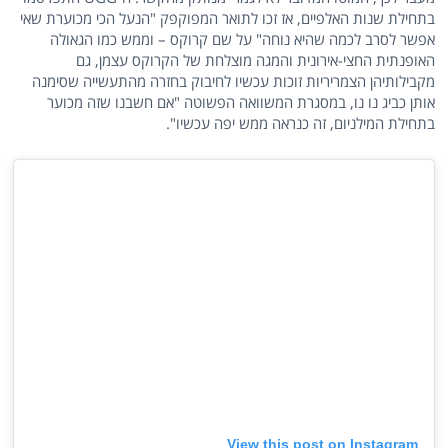
בתחילת שנות האלפיים, אז זכו לתואר המפוקפק "הנעל הכי מכוערת שאי
אפשר לסרב לכמה שהיא נוחה" על שם קרוקס – וממש כמו הגאולה
האופנתית החצי-אירונית והמגה מוצלחת של הקרוקס עצמן, גם
מקבילותיהן הצמריריות זוכות עכשיו לחיבוק בחזרה מהתעשייה שסימנה
אותן כביג נו נו, במסגרת המשוואה הפשוטה "אם חשבנו שזה מכוער
בתחילת המילניום, זה כנראה ממש יפה עכשיו".
View this post on Instagram